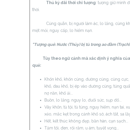
Thủ kỷ đãi thời chi tượng
: tượng giữ mình đ
thời.
Cùng quẫn, bị người làm ác, lo lắng, cùng kh
mệt mỏi, nguy cấp, lo hiểm nạn.
"Tượng quẻ: Nước (Thủy) bị tù trong ao đầm (Trạch).
Tùy theo ngữ cảnh mà xác định ý nghĩa củ
quẻ:
Khốn khổ, khốn cùng, đường cùng, cùng cực,
khổ, đau khổ, bị ép vào đường cùng, túng quẩ
nợ nần, khổ ải...
Buồn, lo lắng, nguy lo, đuối sức, sụp đổ...
Vây khốn, tù tội, tù túng, nguy hiểm, nạn tai, xu
xẻo, mắc kẹt trong cảnh khổ sở, ách tắt, sa lầy.
Hết, kết thúc không đẹp, bần hàn, cạn sạch...
Tăm tối, đen, rối rắm, u ám, tuyệt vọng...