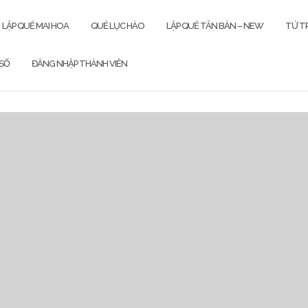
LẬP QUẺ MAI HOA
QUẺ LỤC HÀO
LẬP QUẺ TÂN BẢN – NEW
TỨ TR
SỐ
ĐĂNG NHẬP THÀNH VIÊN