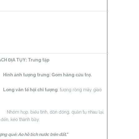
CH ĐỊA TỤY:
Trưng tập
h ảnh tượng trưng: Gom hàng cứu trợ.
g vân tế hội chi tượng
: tượng rồng mây giao
m họp, biểu tình, dồn đống, quần tụ nhau lại,
 đến, kéo thành bầy.
ng quẻ: Ao hồ tích nước trên đất."