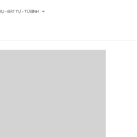
Ụ – BÁT TỰ – TỬ BÌNH