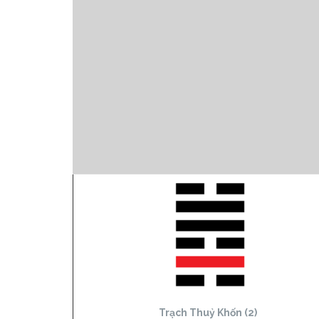
Trạch Thuỷ Khốn (2)