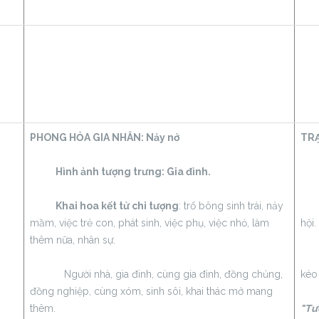
PHONG HỎA GIA NHÂN:
Nảy nở
TRẠ
Hình ảnh tượng trưng: Gia đình.
Hìn
Khai hoa kết tử chi tượng
: trổ bông sinh trái, nảy
Lon
mầm, việc trẻ con, phát sinh, việc phụ, việc nhỏ, làm
hội.
thêm nữa, nhân sự.
Nhó
Người nhà, gia đinh, cùng gia đình, đồng chủng,
kéo
đồng nghiệp, cùng xóm, sinh sôi, khai thác mở mang
thêm.
"Tượ