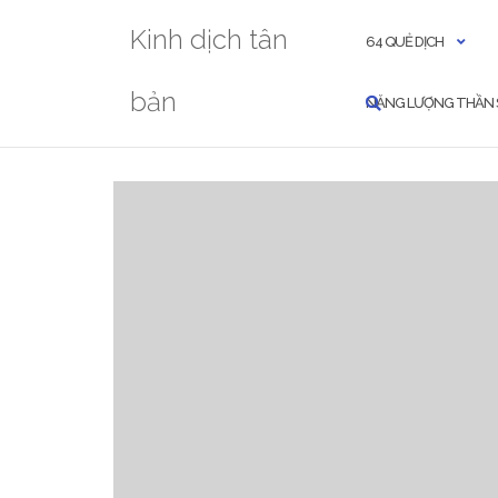
Skip
Kinh dịch tân
to
64 QUẺ DỊCH
content
bản
NĂNG LƯỢNG THẦN 