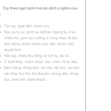
 theo ngữ cảnh mà xác định ý nghĩa của
:
Tận tụy, quan tâm chăm sóc...
Đậu lại, tụ lại, gom lại, kết tủa, ngưng tụ, ở lại,
chiêu mộ, gom lại 1 đống, ở cùng nhau, tề tựu,
dồn đống, chùm chùm, bầy đàn, nhóm chợ,
duyệt binh...
Hỗn tạp, nhiều thứ, tổng số, tích tụ, đa số...
Ở dưới thấp, chậm chạp, đặc, chìm, rề rà, dày...
Đám đông, đông đảo, cái chợ, lớp học, cái bao,
vật chứa, học trò, thợ thuyền, chúng dân, đông
đúc, binh lính, hành khách...