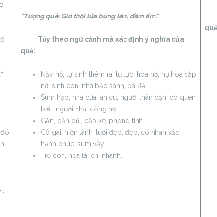
ợi
"Tượng quẻ: Gió thổi lửa bùng lên, đầm ấm."
Tùy
quẻ
ổ,
Tùy theo ngữ cảnh mà xác định ý nghĩa của
quẻ:
"
Nảy nở, tự sinh thêm ra, tự lực, hoa nở, nụ hoa sắp
nở, sinh con, nhà bảo sanh, bà đẻ...
a
Sum họp, nhà cửa, an cư, người thân cận, có quen
biết, người nhà, dòng họ...
Gần, gần gũi, cặp kè, phong tình...
 đói
Cô gái, hiền lành, tươi đẹp, đẹp, có nhan sắc,
n,
hạnh phúc, sum vầy...
Trẻ con, hoa lá, chi nhánh...
i
..