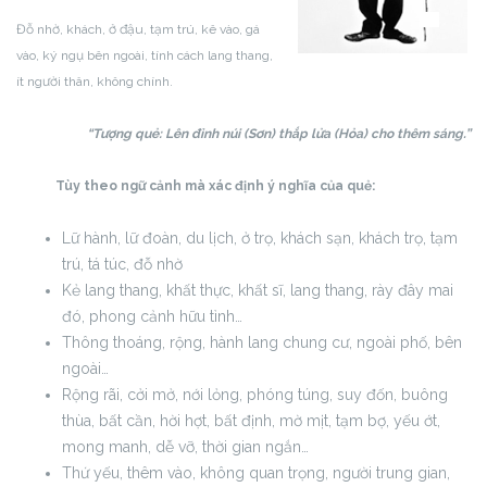
Đỗ nhờ, khách, ở đậu, tạm trú, kê vào, gá
vào, ký ngụ bên ngoài, tính cách lang thang,
ít người thân, không chính.
“Tượng quẻ: Lên đỉnh núi (Sơn) thắp lửa (Hỏa) cho thêm sáng.”
Tùy theo ngữ cảnh mà xác định ý nghĩa của quẻ:
Lữ hành, lữ đoàn, du lịch, ở trọ, khách sạn, khách trọ, tạm
trú, tá túc, đỗ nhờ
Kẻ lang thang, khất thực, khất sĩ, lang thang, rày đây mai
đó, phong cảnh hữu tình…
Thông thoáng, rộng, hành lang chung cư, ngoài phố, bên
ngoài…
Rộng rãi, cởi mở, nới lỏng, phóng túng, suy đốn, buông
thùa, bất cần, hời hợt, bất định, mờ mịt, tạm bợ, yếu ớt,
mong manh, dễ vỡ, thời gian ngắn…
Thứ yếu, thêm vào, không quan trọng, người trung gian,