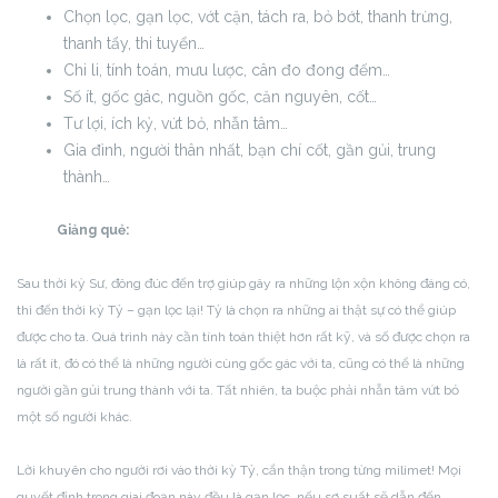
Chọn lọc, gạn lọc, vớt cặn, tách ra, bỏ bớt, thanh trừng,
thanh tẩy, thi tuyển…
Chi li, tính toán, mưu lược, cân đo đong đếm…
Số ít, gốc gác, nguồn gốc, căn nguyên, cốt…
Tư lợi, ích kỷ, vứt bỏ, nhẫn tâm…
Gia đình, người thân nhất, bạn chí cốt, gần gủi, trung
thành…
Giảng quẻ:
Sau thời kỳ Sư, đông đúc đến trợ giúp gây ra những lộn xộn không đáng có,
thì đến thời kỳ Tỷ – gạn lọc lại! Tỷ là chọn ra những ai thật sự có thể giúp
được cho ta. Quá trình này cần tính toán thiệt hơn rất kỹ, và số được chọn ra
là rất ít, đó có thể là những người cùng gốc gác với ta, cũng có thể là những
người gần gủi trung thành với ta. Tất nhiên, ta buộc phải nhẫn tâm vứt bỏ
một số người khác.
Lời khuyên cho người rơi vào thời kỳ Tỷ, cẩn thận trong từng milimet! Mọi
quyết định trong giai đoạn này đều là gạn lọc, nếu sơ suất sẽ dẫn đến