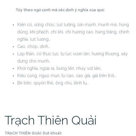
Tùy theo ngữ cảnh mà xác định ý nghĩa của quẻ:
Kiên cố, vững chắc, lực lưỡng, lớn mạnh, mạnh mẽ, hùng
dũng, khí phách, chí khí, chí hướng cao, hùng tráng, chính
nghĩa, lực lượng…
Cao, chóp, đỉnh…
Lập thân, có thực lực, tự lực vươn lên, hướng thượng, xây
dựng cho mạnh…
Khởi nghĩa, ngữa ra, bung lên, nhảy vọt lên…
Kiêu căng, ngạo mạn, tự cao, cao giá, giá trên trời…
Bề trên, quyền thế, ông chủ, lãnh tụ…
Trạch Thiên Quải
TRẠCH THIÊN QUẢI:
Dứt khoát