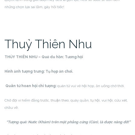
những chọn lựa sai lầm, gây hối tiếc!
Thuỷ Thiên Nhu
THỦY THIÊN NHU – Quẻ du hồn:
Tương hội
Hình ảnh tượng trưng: Tụ họp ăn chơi.
Quân tử hoan hội chi tượng:
quân tử vui vẻ hội họp, ăn uống chờ thời.
Chờ đợi vì hiểm đằng trước, thuận theo, quây quần, tụ hội, vui hội, cứu xét,
chầu về.
“Tượng quẻ: Nước (Khảm) trên mặt phẳng cứng (Càn), là được nâng đỡ!”