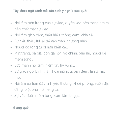
Tùy theo ngữ cảnh mà xác định ý nghĩa của quẻ:
Nội tâm bên trong của sự việc, xuyên vào bên trong tìm ra
bản chất thật sự việc…
Nội tâm giao cảm, thấu hiểu, thông cảm, chia sẻ…
Sự hiểu thấu, lui lại để vẹn toàn, nhường nhịn…
Người có lòng từ bi hơn biển cả…
Mặt trăng, bà già, con gái lớn, vợ chính, phụ nữ, người dễ
mềm lòng…
Sức mạnh nội tâm, niềm tin, hy vọng…
Sự giác ngộ, bình thản, hoài niệm, là ban đêm, là sự mát
mẻ…
Nơi ấm áp tràn đầy tình yêu thương, khuê phòng, vườn địa
đàng, biệt phủ, nơi riêng tư…
Sự yếu đuối, mềm lòng, cam tâm bị gạt…
Giảng quẻ: