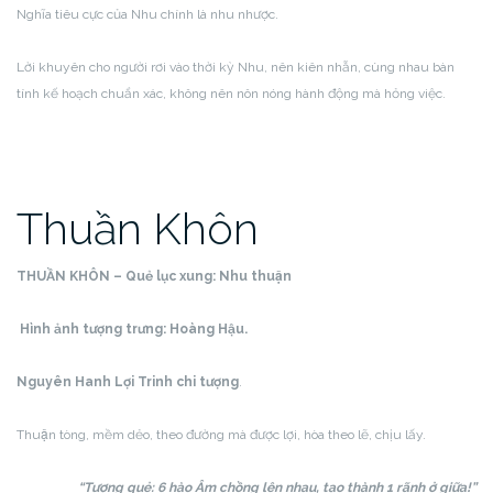
Nghĩa tiêu cực của Nhu chính là nhu nhược.
Lời khuyên cho người rơi vào thời kỳ Nhu, nên kiên nhẫn, cùng nhau bàn
tính kế hoạch chuẩn xác, không nên nôn nóng hành động mà hỏng việc.
Thuần Khôn
THUẦN KHÔN – Quẻ lục xung:
Nhu thuận
Hình ảnh tượng trưng:
Hoàng Hậu.
Nguyên Hanh Lợi Trinh chi tượng
.
Thuận tòng, mềm dẻo, theo đường mà được lợi, hòa theo lẽ, chịu lấy.
“Tượng quẻ: 6 hào Âm chồng lên nhau, tạo thành 1 rãnh ở giữa!”