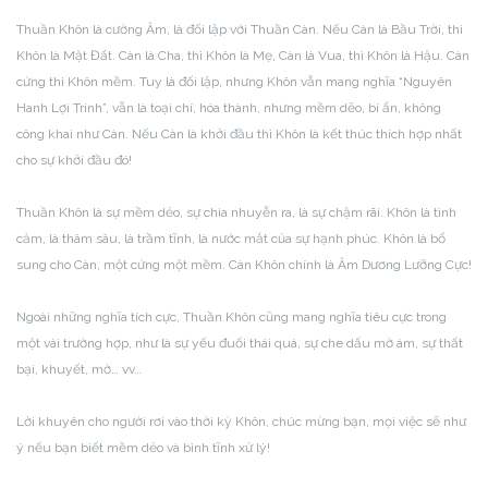
Thuần Khôn là cường Âm, là đối lập với Thuần Càn. Nếu Càn là Bầu Trời, thì
Khôn là Mặt Đất. Càn là Cha, thì Khôn là Mẹ, Càn là Vua, thì Khôn là Hậu. Càn
cứng thì Khôn mềm. Tuy là đối lập, nhưng Khôn vẫn mang nghĩa “Nguyên
Hanh Lợi Trinh”, vẫn là toại chí, hóa thành, nhưng mềm dẽo, bí ẩn, không
công khai như Càn. Nếu Càn là khởi đầu thì Khôn là kết thúc thích hợp nhất
cho sự khởi đầu đó!
Thuần Khôn là sự mềm dẻo, sự chia nhuyễn ra, là sự chậm rãi. Khôn là tình
cảm, là thâm sâu, là trầm tĩnh, là nước mắt của sự hạnh phúc. Khôn là bổ
sung cho Càn, một cứng một mềm. Càn Khôn chính là Âm Dương Lưỡng Cực!
Ngoài những nghĩa tích cực, Thuần Khôn cũng mang nghĩa tiêu cực trong
một vài trường hợp, như là sự yếu đuối thái quá, sự che dấu mờ ám, sự thất
bại, khuyết, mờ… vv…
Lời khuyên cho người rơi vào thời kỳ Khôn, chúc mừng bạn, mọi việc sẽ như
ý nếu bạn biết mềm dẻo và bình tĩnh xử lý!