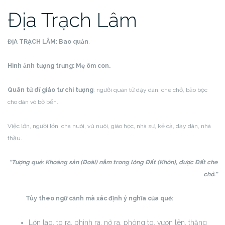
Địa Trạch Lâm
ĐỊA TRẠCH LÂM:
Bao quản
.
Hình ảnh tượng trưng: Mẹ ôm con.
Quân tử dĩ giáo tư chi tượng
: người quân tử dạy dân, che chở, bảo bọc
cho dân vô bờ bến.
Việc lớn, người lớn, cha nuôi, vú nuôi, giáo học, nhà sư, kẻ cả, dạy dân, nhà
thầu.
“Tượng quẻ: Khoáng sản (Đoài) nằm trong lòng Đất (Khôn), được Đất che
chở.”
Tùy theo ngữ cảnh mà xác định ý nghĩa của quẻ:
Lớn lao, to ra, phình ra, nở ra, phóng to, vươn lên, thăng