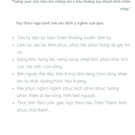
“Tượng quẻ: Các Hào Âm chồng lên 1 Hào Dương tạo thành hình chiếc
võng.”
Tùy theo ngữ cảnh mà xác định ý nghĩa của quẻ:
Chu kỳ đáo lại, tuần hoàn, thường xuyên, định kỳ…
Làm lại, xây lại, khôi phục, phục hồi, phục hưng, tái giá, trở
về…
Động tĩnh, hăng hái, siêng năng, nhiệt tình, phấn khởi, tích
cực, hồi sinh, còn sống…
Bên ngoài che dấu, bên trong tiềm tàng, trầm lặng, khép
kín, bị nhốt, đường hầm, hậu trường…
Mai phục, ngấm ngầm, phục kích, phản phục, tương
phản, thiên la địa võng, hình bán nguyệt…
Thức tỉnh Tâm Linh, giác ngộ, theo hầu Thần Thánh, kính
phục, hóa thành…