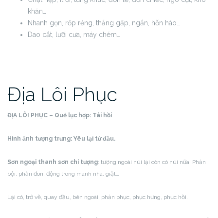
khăn…
Nhanh gọn, rốp rẻng, thắng gấp, ngắn, hỗn hào…
Dao cắt, lưỡi cưa, máy chém…
Địa Lôi Phục
ĐỊA LÔI PHỤC – Quẻ lục hợp:
Tái hồi
Hình ảnh tượng trưng: Yêu lại từ đầu.
Sơn ngoại thanh sơn chi tượng
: tượng ngoài núi lại còn có núi nữa. Phản
bội, phản đòn, động trong manh nha, giật…
Lại có, trở về, quay đầu, bên ngoài, phản phục, phục hưng, phục hồi.