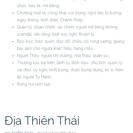
chức, bay lê, nổi tiếng…
Chường mặt ra, công khai, coi trọng, ngoi lên, tỏ tường,
ngay thẳng, kinh điển, Chánh Pháp…
Quân tử, đoan chính, vai chính, người nổi tiếng không
scandal, sâu lắng, biết suy nghĩ, thuần lý…
Bảo bọc, bảo quản, dạy dỗ, chiếu cố, rộng lượng, giảng
bài, làm cho người khác hiểu, hàng mẫu…
Người Thầy, người chỉ đường, nhà thầu, quân sư…
Thượng lưu, bề trên, lãnh tụ, lãnh đạo, chủ tịch, quản lý,
cái đầu, uy nghi, kính trọng, được trọng dụng, kẻ sĩ, hiền
tài, người Tu Hành…
Rừng núi rậm rạp…
Địa Thiên Thái