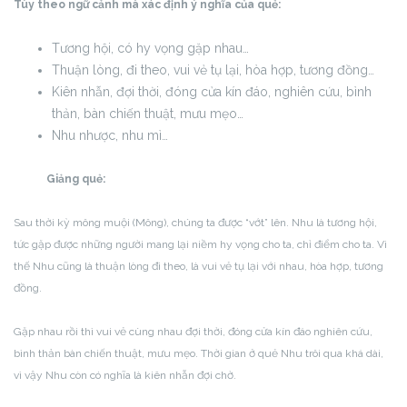
Tùy theo ngữ cảnh mà xác định ý nghĩa của quẻ:
Tương hội, có hy vọng gặp nhau…
Thuận lòng, đi theo, vui vẻ tụ lại, hòa hợp, tương đồng…
Kiên nhẫn, đợi thời, đóng cửa kín đáo, nghiên cứu, bình
thản, bàn chiến thuật, mưu mẹo…
Nhu nhược, nhu mì…
Giảng quẻ:
Sau thời kỳ mông muội (Mông), chúng ta được “vớt” lên. Nhu là tương hội,
tức gặp được những người mang lại niềm hy vọng cho ta, chỉ điểm cho ta. Vì
thế Nhu cũng là thuận lòng đi theo, là vui vẻ tụ lại với nhau, hòa hợp, tương
đồng.
Gặp nhau rồi thì vui vẻ cùng nhau đợi thời, đóng cửa kín đáo nghiên cứu,
bình thản bàn chiến thuật, mưu mẹo. Thời gian ở quẻ Nhu trôi qua khá dài,
vì vậy Nhu còn có nghĩa là kiên nhẫn đợi chờ.