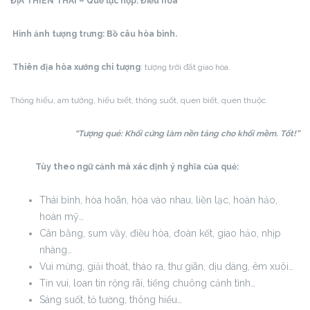
ĐỊA THIÊN THÁI – Quẻ lục hợp:
Điều hòa
Hình ảnh tượng trưng: Bồ câu hòa bình.
Thiên địa hòa xướng chi tượng
: tượng trời đất giao hòa.
Thông hiểu, am tường, hiểu biết, thông suốt, quen biết, quen thuộc.
“Tượng quẻ: Khối cứng làm nền tảng cho khối mềm. Tốt!”
Tùy theo ngữ cảnh mà xác định ý nghĩa của quẻ:
Thái bình, hòa hoãn, hòa vào nhau, liền lạc, hoàn hảo,
hoàn mỹ…
Cân bằng, sum vầy, điều hòa, đoàn kết, giao hảo, nhịp
nhàng…
Vui mừng, giải thoát, tháo ra, thư giãn, dịu dàng, êm xuôi…
Tin vui, loan tin rộng rãi, tiếng chuông cảnh tỉnh…
Sáng suốt, tỏ tường, thông hiểu…