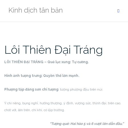
Skip
Kinh dịch tân bản
to
content
Lôi Thiên Đại Tráng
LÔI THIÊN ĐẠI TRÁNG – Quẻ lục xung:
Tự cường.
Hình ảnh tượng trưng: Quyền thế lớn mạnh.
Phượng tập đăng sơn chi tượng
: tượng phượng đậu trên núi.
Ý chí riêng, bụng nghĩ, hướng thượng, ý định, vượng sức, thịnh đại, trên cao,
chót vót, lên trên, chí khí, có lập trường.
“Tượng quẻ: Hai hào 5 và 6 vượt lên dẫn đầu.”