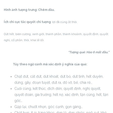
Hình ảnh tượng trưng: Chém đầu.
Ích chi cực tắc quyết chi tượng
: lợi đã cùng ắt thôi.
Dứt hết, biên cương, ranh giới, thành phần, thành khoảnh, quyết định, quyết
nghị, cổ phần, thôi, khai lề lối.
“Tượng quẻ: Hào 6 mất đầu.”
Tùy theo ngữ cảnh mà xác định ý nghĩa của quẻ:
Chặt đứt, cắt đứt, dứt khoát, dứt bỏ, dứt tình, hết duyên,
dừng, gãy, đoạn tuyệt, đứt ra, đổ vỡ, bể, chia rẽ…
Cuối cùng, kết thúc, đích đến, quyết định, nghị quyết,
quyết đoán, gia trưởng, hết nợ, xác định, tận cùng, hết, tận
gốc…
Gập lại, chuốt nhọn, góc cạnh, gọn gàng…
Chật hẹp, ít ỏi, từng khúc, đơn lẽ, đơn chiếc, ngõ cụt, khó