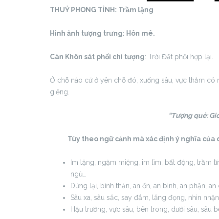
THUỶ PHONG TỈNH:
Trầm lặng
Hình ảnh tượng trưng: Hôn mê.
Càn Khôn sát phối chi tượng
: Trời Đất phối hợp lại.
Ở chỗ nào cứ ở yên chỗ đó, xuống sâu, vực thẳm có n
giếng.
“Tượng quẻ: Gió
Tùy theo ngữ cảnh mà xác định ý nghĩa của 
Im lặng, ngậm miệng, im lìm, bất động, trầm tĩnh,
ngủ…
Dừng lại, bình thản, an ổn, an bình, an phận, an
Sâu xa, sâu sắc, say đắm, lắng đọng, nhìn nhận
Hậu trường, vực sâu, bên trong, dưới sâu, sâu 