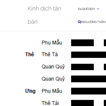
Skip
Kinh dịch tân
to
64 QUẺ DỊCH
content
bản
NĂNG LƯỢNG THẦN 