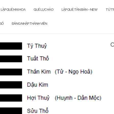
LẬP QUẺ MAI HOA
QUẺ LỤC HÀO
LẬP QUẺ TÂN BẢN – NEW
TỨ TR
SỐ
ĐĂNG NHẬP THÀNH VIÊN
C