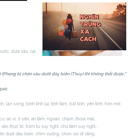
ước, dưới sâu, cái
 (Phong bị chôn sâu dưới đáy biển (Thủy) thì không thổi được.”
quẻ:
 lặn sóng, bình tĩnh lại, tịnh tâm, bất tỉnh, yên tĩnh, hôn mê,
 cư, an vị, ở yên, an tâm, ngoan, chậm, thoải mái…
 vào thực tế, trầm tư suy nghĩ, chú tâm suy nghĩ…
bên dưới dáy biển, chìm xuống, chôn vùi dĩ vãng…