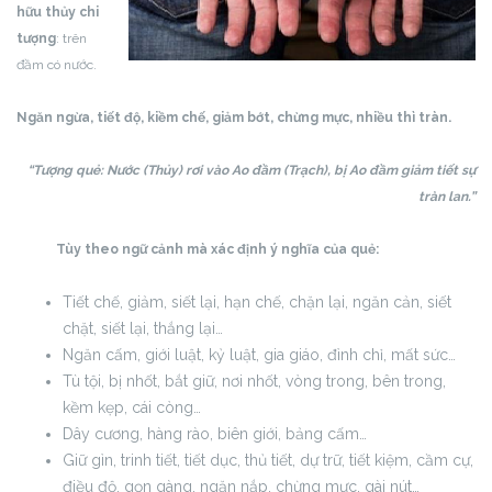
hữu thủy chi
tượng
: trên
đầm có nước.
Ngăn ngừa, tiết độ, kiềm chế, giảm bớt, chừng mực, nhiều thì tràn.
“Tượng quẻ: Nước (Thủy) rơi vào Ao đầm (Trạch), bị Ao đầm giảm tiết sự
tràn lan.”
Tùy theo ngữ cảnh mà xác định ý nghĩa của quẻ:
Tiết chế, giảm, siết lại, hạn chế, chặn lại, ngăn cản, siết
chặt, siết lại, thắng lại…
Ngăn cấm, giới luật, kỷ luật, gia giáo, đình chỉ, mất sức…
Tù tội, bị nhốt, bắt giữ, nơi nhốt, vòng trong, bên trong,
kềm kẹp, cái còng…
Dây cương, hàng rào, biên giới, bảng cấm…
Giữ gìn, trinh tiết, tiết dục, thủ tiết, dự trữ, tiết kiệm, cầm cự,
điều độ, gọn gàng, ngăn nắp, chừng mực, gài nút…