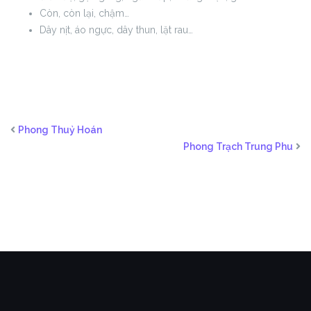
Còn, còn lại, chậm…
Dây nịt, áo ngực, dây thun, lặt rau…
Phong Thuỷ Hoán
Phong Trạch Trung Phu