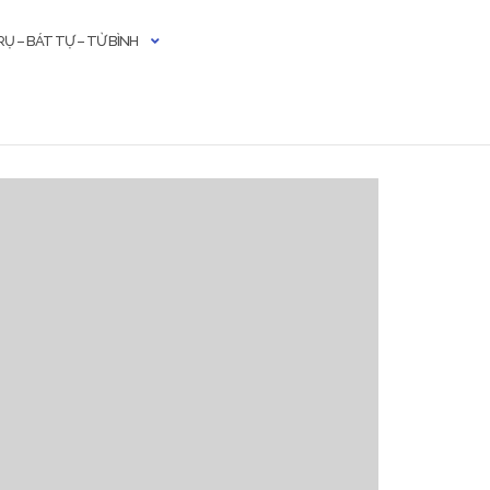
Ụ – BÁT TỰ – TỬ BÌNH