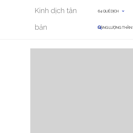
Skip
Kinh dịch tân
to
64 QUẺ DỊCH
content
bản
NĂNG LƯỢNG THẦN 