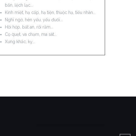
bẩn, lệch lạc...
Kinh miệt, hạ cấp, hạ tiện, thuộc hạ, tiểu nhân...
Nghi ngờ, hèn yếu, yếu đuối...
Hồi hộp, bất an, rối rắm...
Cọ quẹt, va chạm, ma sát...
Xung khắc, kỵ...