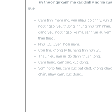
Tùy theo ngữ cảnh mà xác định ý nghĩa củ
quẻ:
Cảm tình, mếm mộ, yêu nhau, có tình ý, vun đ
ngọt ngào, yêu thương, nhung nhớ, tình nhân,
đáng yêu, ngọt ngào, kề má, sánh vai, âu yếm
thân thiết...
Nhớ, lưu luyến, hoài niệm...
Con tim, không lý trí, nặng tình hơn lý...
Thấu hiểu, năn nỉ, dỗ dành, thuận lòng...
Cảm hứng, cảm xúc, xúc động...
Sớm nở tối tàn, cảm xúc bất chợt, không chắc
chắn, nhạy cảm, xúc động...