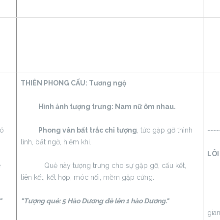
THIÊN PHONG CẤU:
Tương ngộ
Hình ảnh tượng trưng: Nam nữ ôm nhau.
có
Phong vân bất trắc chi tượng
, tức gặp gỡ thình
----
lình, bất ngờ, hiếm khi.
LÔI
e
Quẻ này tượng trưng cho sự gặp gỡ, cấu kết,
liên kết, kết hợp, móc nối, mềm gặp cứng.
Hìn
"
"Tượng quẻ: 5 Hào Dương đè lên 1 hào Dương."
Th
gian