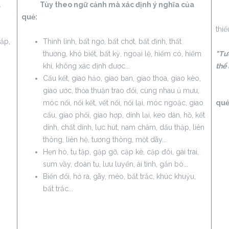
a
Tùy theo ngữ cảnh mà xác định ý nghĩa của
quẻ:
Thi
thiế
ắp,
Thình lình, bất ngờ, bất chợt, bất định, thất
thường, khó biết, bất kỳ, ngoại lệ, hiếm có, hiếm
"Tư
,
khi, không xác định được...
thể 
Cấu kết, giao hảo, giao ban, giao thoa, giao kèo,
giao ước, thỏa thuận trao đổi, cùng nhau ủ mưu,
Tùy
móc nối, nối kết, vết nối, nối lại, móc ngoặc, giao
quẻ
cấu, giao phối, giao hợp, dính lại, keo dán, hồ, kết
dính, chất dính, lực hút, nam châm, dấu thập, liên
thông, liên hệ, tương thông, một dãy...
Hẹn hò, tụ tập, gặp gỡ, cặp kè, cặp đôi, gái trai,
sum vầy, đoàn tụ, lưu luyến, ái tình, gắn bó...
Biến đổi, hở ra, gãy, méo, bất trắc, khúc khuỷu,
bất trắc...