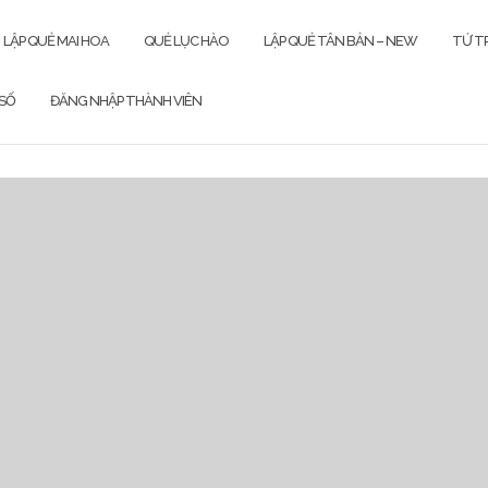
LẬP QUẺ MAI HOA
QUẺ LỤC HÀO
LẬP QUẺ TÂN BẢN – NEW
TỨ TR
SỐ
ĐĂNG NHẬP THÀNH VIÊN