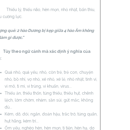
ểu lý, thiểu não, hèn mọn, nhỏ nhặt, bẩn thỉu,
u cường lực.
ợng quẻ: 2 hào Dương bị kẹp giữa 4 hào Âm không
làm gì được."
 theo ngữ cảnh mà xác định ý nghĩa của
:
Quá nhỏ, quá yếu, nhỏ, còn trẻ, trẻ con, chuyện
nhỏ, bồ nhí, vợ nhỏ, xé nhỏ, xé lẻ, nhỏ nhặt, tinh vi,
vi mô, tỉ mỉ, vi trùng, vi khuẩn, virus...
Thiếu ăn, thiếu thốn, túng thiếu, thiếu hụt, chênh
lệch, lởm chởm, nhám, sần sùi, gút mắc, không
đủ...
Kém, dỡ, đói, ngắn, đoản hậu, trắc trở, túng quẩn,
hụt hẫng, kém trí...
Ốm yếu, nghèo hèn, hèn mọn, ti tiện, hèn hạ, dơ