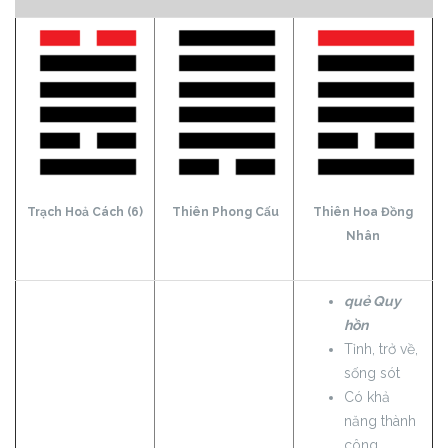
Trạch Hoả Cách (6)
Thiên Phong Cấu
Thiên Hoa Đồng
Nhân
quẻ Quy
hồn
Tỉnh, trở về,
sống sót
Có khả
năng thành
công