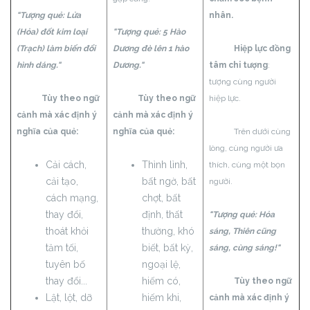
"Tượng quẻ: Lửa
nhân.
(Hỏa) đốt kim loại
"Tượng quẻ: 5 Hào
(Trạch) làm biến đổi
Dương đè lên 1 hào
Hiệp lực đồng
hình dáng."
Dương."
tâm chi tượng
:
tượng cùng người
Tùy theo ngữ
Tùy theo ngữ
hiệp lực.
cảnh mà xác định ý
cảnh mà xác định ý
nghĩa của quẻ:
nghĩa của quẻ:
Trên dưới cùng
lòng, cùng người ưa
Cải cách,
Thình lình,
thích, cùng một bọn
cải tạo,
bất ngờ, bất
người.
cách mạng,
chợt, bất
thay đổi,
định, thất
"Tượng quẻ: Hỏa
thoát khỏi
thường, khó
sáng, Thiên cũng
tăm tối,
biết, bất kỳ,
sáng, cùng sáng!"
tuyên bố
ngoại lệ,
thay đổi...
hiếm có,
Tùy theo ngữ
Lật, lột, dỡ
hiếm khi,
cảnh mà xác định ý