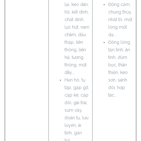
lại, keo dán,
Đồng cảm,
hồ, kết dính,
chung thủy,
chất dính,
nhất trí, một
lực hút, nam
lòng một
châm, dấu
dạ...
thập, liên
Đồng lòng,
thông, liên
tận tình, ân
hệ, tương
tình, đùm
thông, một
bọc, thân
dãy...
thiện, keo
Hẹn hò, tụ
sơn, sánh
tập, gặp gỡ,
đôi, hợp
cặp kè, cặp
tác...
đôi, gái trai,
sum vầy,
đoàn tụ, lưu
luyến, ái
tình, gắn
bó...