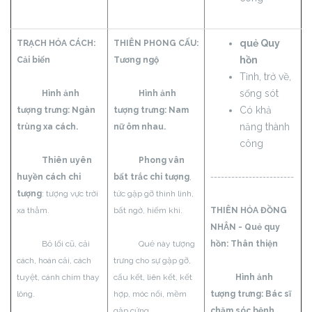
quẻ Quy
TRẠCH HỎA CÁCH:
THIÊN PHONG CẤU:
hồn
Cải biến
Tương ngộ
Tỉnh, trở về,
sống sót
Hình ảnh
Hình ảnh
Có khả
tượng trưng: Ngàn
tượng trưng: Nam
năng thành
trùng xa cách.
nữ ôm nhau.
công
Thiên uyên
Phong vân
huyền cách chi
bất trắc chi tượng
,
------------------------
tượng
: tượng vực trời
tức gặp gỡ thình lình,
xa thẳm.
bất ngờ, hiếm khi.
THIÊN HỎA ĐỒNG
NHÂN - Quẻ quy
Bỏ lối cũ, cải
Quẻ này tượng
hồn:
Thân thiện
cách, hoán cải, cách
trưng cho sự gặp gỡ,
tuyệt, cánh chim thay
cấu kết, liên kết, kết
Hình ảnh
lông.
hợp, móc nối, mềm
tượng trưng: Bác sĩ
gặp cứng.
chăm sóc bệnh