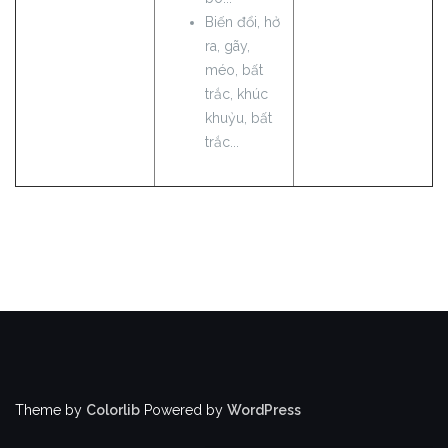
Biến đổi, hở
ra, gãy,
méo, bất
trắc, khúc
khuỷu, bất
trắc...
Theme by
Colorlib
Powered by
WordPress