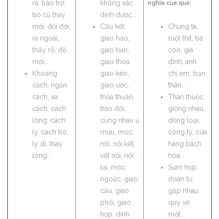
ra, tráo trở,
không xác
nghĩa của quẻ:
bỏ cũ thay
định được...
mới, đổi đời,
Cấu kết,
Chúng ta,
ra ngoài,
giao hảo,
ruột thịt, bà
thấy rõ, đồ
giao ban,
con, gia
mới,...
giao thoa,
đình, anh
Khoảng
giao kèo,
chị em, bạn
cách, ngăn
giao ước,
thân...
cách, xa
thỏa thuận
Thân thuộc,
cách, cách
trao đổi,
giống nhau,
lòng, cách
cùng nhau ủ
đồng loại,
ly, cách trở,
mưu, móc
công ty, cửa
ly dị, thay
nối, nối kết,
hàng bách
lòng...
vết nối, nối
hóa...
lại, móc
Sum họp,
ngoặc, giao
đoàn tụ,
cấu, giao
gặp nhau,
phối, giao
quy về
hợp, dính
một...