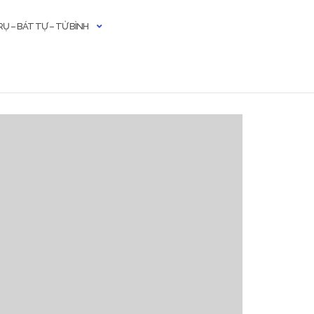
Ụ – BÁT TỰ – TỬ BÌNH