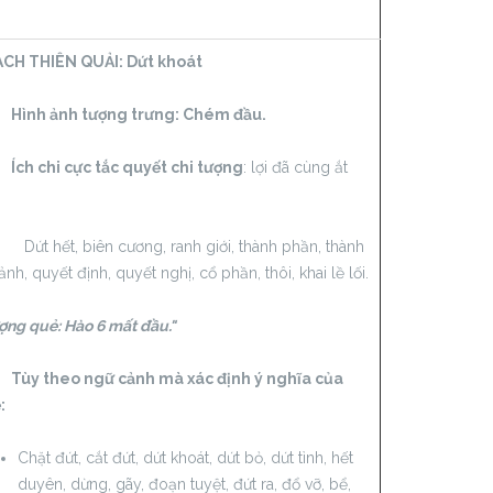
CH THIÊN QUẢI:
Dứt khoát
h ảnh tượng trưng: Chém đầu.
 chi cực tắc quyết chi tượng
: lợi đã cùng ắt
.
 hết, biên cương, ranh giới, thành phần, thành
nh, quyết định, quyết nghị, cổ phần, thôi, khai lề lối.
ợng quẻ: Hào 6 mất đầu."
 theo ngữ cảnh mà xác định ý nghĩa của
:
Chặt đứt, cắt đứt, dứt khoát, dứt bỏ, dứt tình, hết
duyên, dừng, gãy, đoạn tuyệt, đứt ra, đổ vỡ, bể,