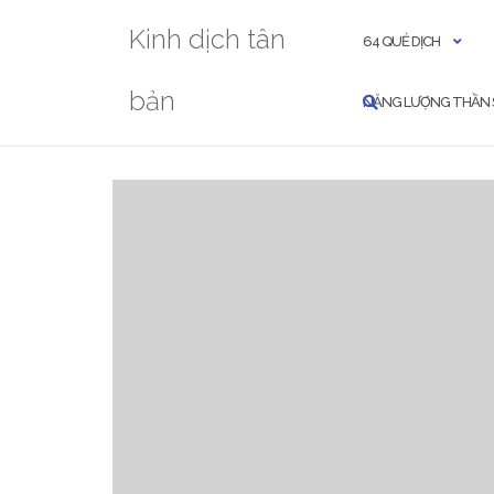
Skip
Kinh dịch tân
to
64 QUẺ DỊCH
content
bản
NĂNG LƯỢNG THẦN 