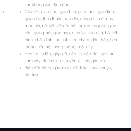
khi, không xác định được...
 ra
Cấu kết, giao hảo, giao ban, giao thoa, giao kèo,
giao ước, thỏa thuận trao đổi, cùng nhau ủ mưu,
móc nối, nối kết, vết nối, nối lại, móc ngoặc, giao
cấu, giao phối, giao hợp, dính lại, keo dán, hồ, kết
dính, chất dính, lực hút, nam châm, dấu thập, liên
thông, liên hệ, tương thông, một dãy...
Hẹn hò, tụ tập, gặp gỡ, cặp kè, cặp đôi, gái trai,
sum vầy, đoàn tụ, lưu luyến, ái tình, gắn bó...
Biến đổi, hở ra, gãy, méo, bất trắc, khúc khuỷu,
bất trắc...