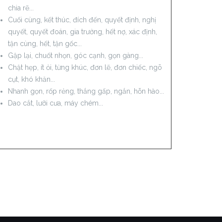
chia rẽ...
Cuối cùng, kết thúc, đích đến, quyết định, nghị
quyết, quyết đoán, gia trưởng, hết nợ, xác định,
tận cùng, hết, tận gốc...
Gập lại, chuốt nhọn, góc cạnh, gọn gàng...
Chật hẹp, ít ỏi, từng khúc, đơn lẽ, đơn chiếc, ngõ
cụt, khó khăn...
Nhanh gọn, rốp rẻng, thắng gấp, ngắn, hỗn hào...
Dao cắt, lưỡi cưa, máy chém...