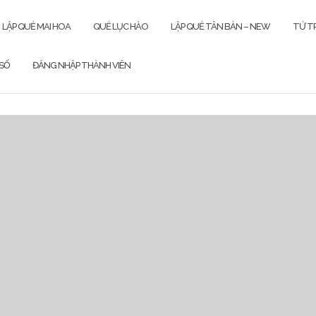
LẬP QUẺ MAI HOA
QUẺ LỤC HÀO
LẬP QUẺ TÂN BẢN – NEW
TỨ TR
SỐ
ĐĂNG NHẬP THÀNH VIÊN