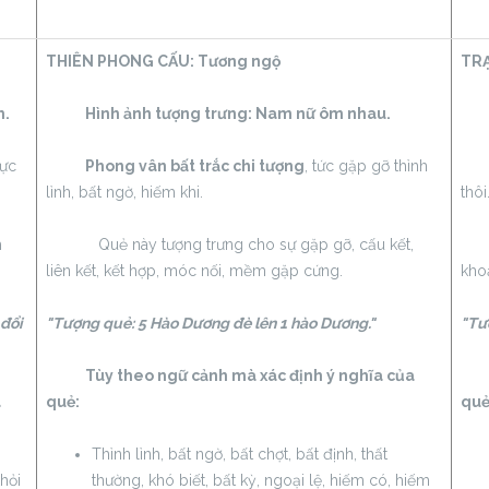
THIÊN PHONG CẤU:
Tương ngộ
TRẠ
h.
Hình ảnh tượng trưng: Nam nữ ôm nhau.
Hìn
vực
Phong vân bất trắc chi tượng
, tức gặp gỡ thình
Ích
lình, bất ngờ, hiếm khi.
thôi
h
Quẻ này tượng trưng cho sự gặp gỡ, cấu kết,
Dứt
liên kết, kết hợp, móc nối, mềm gặp cứng.
khoả
 đổi
"Tượng quẻ: 5 Hào Dương đè lên 1 hào Dương."
"Tư
Tùy theo ngữ cảnh mà xác định ý nghĩa của
Tùy
a
quẻ:
quẻ
Thình lình, bất ngờ, bất chợt, bất định, thất
khỏi
thường, khó biết, bất kỳ, ngoại lệ, hiếm có, hiếm