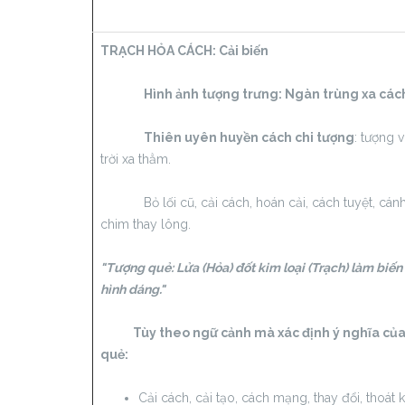
TRẠCH HỎA CÁCH:
Cải biến
Hình ảnh tượng trưng: Ngàn trùng xa các
Thiên uyên huyền cách chi tượng
: tượng 
trời xa thẳm.
Bỏ lối cũ, cải cách, hoán cải, cách tuyệt, cán
chim thay lông.
"Tượng quẻ: Lửa (Hỏa) đốt kim loại (Trạch) làm biến
hình dáng."
Tùy theo ngữ cảnh mà xác định ý nghĩa củ
quẻ:
Cải cách, cải tạo, cách mạng, thay đổi, thoát 