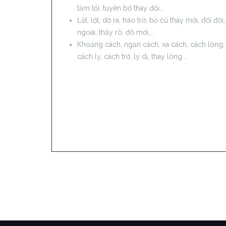
tăm tối, tuyên bố thay đổi...
Lật, lột, dỡ ra, tráo trở, bỏ cũ thay mới, đổi đời,
ngoài, thấy rõ, đồ mới,...
Khoảng cách, ngăn cách, xa cách, cách lòng,
cách ly, cách trở, ly dị, thay lòng...