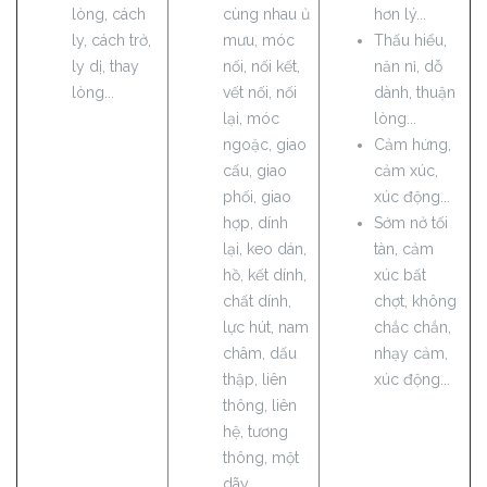
lòng, cách
cùng nhau ủ
hơn lý...
ly, cách trở,
mưu, móc
Thấu hiểu,
ly dị, thay
nối, nối kết,
năn nỉ, dỗ
lòng...
vết nối, nối
dành, thuận
lại, móc
lòng...
ngoặc, giao
Cảm hứng,
cấu, giao
cảm xúc,
phối, giao
xúc động...
hợp, dính
Sớm nở tối
lại, keo dán,
tàn, cảm
hồ, kết dính,
xúc bất
chất dính,
chợt, không
lực hút, nam
chắc chắn,
châm, dấu
nhạy cảm,
thập, liên
xúc động...
thông, liên
hệ, tương
thông, một
dãy...