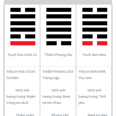
Trạch Hoả Cách (1)
Thiên Phong Cấu
Trạch Sơn Hàm
TRẠCH HỎA CÁCH:
THIÊN PHONG CẤU:
TRẠCH SƠN HÀM:
Cải biến
Tương ngộ
Thụ cảm
Hình ảnh
Hình ảnh
Hình ảnh
tượng trưng: Ngàn
tượng trưng: Nam
tượng trưng: Tình
trùng xa cách.
nữ ôm nhau.
yêu.
Thiên uyên
Phong vân
Nam nữ giao