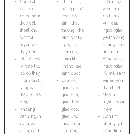
Cải cách,
Thình lình,
mếm mộ,
cải tạo,
bất ngờ, bất
yêu nhau,
cách mạng,
chợt, bất
có tình ý,
thay đổi,
định, thất
vun đắp,
thoát khỏi
thường, khó
ngọt ngào,
tăm tối,
biết, bất kỳ,
yêu thương,
tuyên bố
ngoại lệ,
nhung nhớ,
thay đổi...
hiếm có,
tình nhân,
Lật, lột, dỡ
hiếm khi,
đáng yêu,
ra, tráo trở,
không xác
ngọt ngào,
bỏ cũ thay
định được...
kề má, sánh
mới, đổi đời,
Cấu kết,
vai, âu yếm,
ra ngoài,
giao hảo,
thân thiết...
thấy rõ, đồ
giao ban,
Nhớ, lưu
mới,...
giao thoa,
luyến, hoài
Khoảng
giao kèo,
niệm...
cách, ngăn
giao ước,
Con tim,
cách, xa
thỏa thuận
không lý trí,
cách, cách
trao đổi,
nặng tình