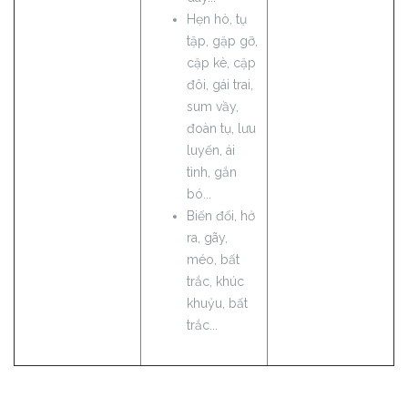
Hẹn hò, tụ
tập, gặp gỡ,
cặp kè, cặp
đôi, gái trai,
sum vầy,
đoàn tụ, lưu
luyến, ái
tình, gắn
bó...
Biến đổi, hở
ra, gãy,
méo, bất
trắc, khúc
khuỷu, bất
trắc...