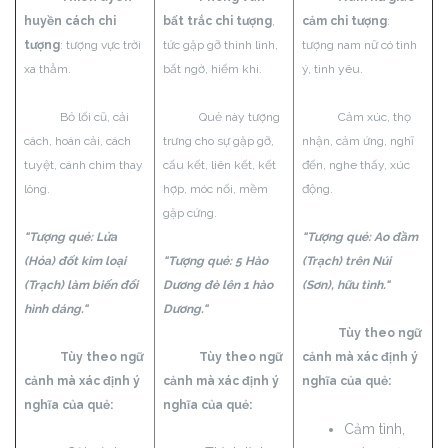
huyền cách chi
bất trắc chi tượng
,
cảm chi tượng
:
tượng
: tượng vực trời
tức gặp gỡ thình lình,
tượng nam nữ có tình
xa thẳm.
bất ngờ, hiếm khi.
ý, tình yêu.
Bỏ lối cũ, cải
Quẻ này tượng
Cảm xúc, thọ
cách, hoán cải, cách
trưng cho sự gặp gỡ,
nhận, cảm ứng, nghĩ
tuyệt, cánh chim thay
cấu kết, liên kết, kết
đến, nghe thấy, xúc
lông.
hợp, móc nối, mềm
động.
gặp cứng.
"Tượng quẻ: Lửa
"Tượng quẻ: Ao đầm
(Hỏa) đốt kim loại
"Tượng quẻ: 5 Hào
(Trạch) trên Núi
(Trạch) làm biến đổi
Dương đè lên 1 hào
(Sơn), hữu tình."
hình dáng."
Dương."
Tùy theo ngữ
Tùy theo ngữ
Tùy theo ngữ
cảnh mà xác định ý
cảnh mà xác định ý
cảnh mà xác định ý
nghĩa của quẻ:
nghĩa của quẻ:
nghĩa của quẻ:
Cảm tình,