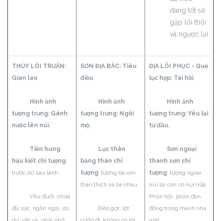
đang tốt sẽ
gặp lôi thôi
và ngược lại
THỦY LÔI TRUÂN:
SƠN ĐỊA BÁC:
Tiêu
ĐỊA LÔI PHỤC - Quẻ
Gian lao
điều
lục hợp:
Tái hồi
Hình ảnh
Hình ảnh
Hình ảnh
tượng trưng: Gánh
tượng trưng: Ngôi
tượng trưng: Yêu lại
nước lên núi.
mộ.
từ đầu.
Tiền hung
Lục thân
Sơn ngoại
hậu kiết chi tượng
:
băng thán chi
thanh sơn chi
trước dữ sau lành.
tượng
: tượng bà con
tượng
: tượng ngoài
thân thích xa lìa nhau.
núi lại còn có núi nữa.
Yếu đuối, chưa
Phản bội, phản đòn,
đủ sức, ngần ngại, do
Đẽo gọt, lột
động trong manh nha,
dự, vất vả, phải nhờ
cướp đi, không có lợi,
giật…