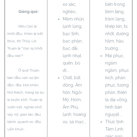
xơ xác,
bên trong
nghèo...
tiềm tàng,
Giảng quẻ:
Mềm nhũn,
trầm lặng,
lạnh lùng,
khép kín, bị
Nếu Càn là
bạc tình,
nhốt, đường
khởi đầu, Khôn là kết
bạc phận,
hầm, hậu
thúc, thì Thủy Lôi
bạc đãi,
trường...
Truân là "Vạn sự khởi
lạnh nhạt,
Mai phục,
đầu nan"!
quên, bỏ
ngấm
đi...
ngầm, phục
Ở quẻ Truân,
Chết, bất
kích, phản
ban đầu vạn sự lận
động, Âm
phục, tương
đận, đầy khó khăn
hồn, Ngôi
phản, thiên
thử thách, mang lại âu
Mộ, Hòm,
la địa võng,
lo buồn khổ. Truân là
Âm Phủ,
hình bán
vướn kẹt, nghèo khổ,
lạnh, hoang
nguyệt...
vay nợ, gian lao, đau
vu, sa mạc...
Thức tỉnh
bệnh, quanh co, đầy
Tâm Linh,
uẩn khúc...
giác ngộ,