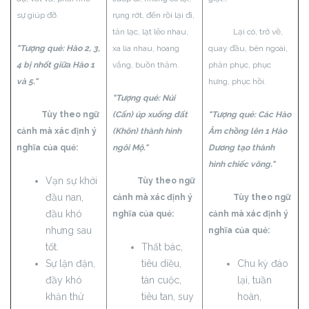
sự giúp đỡ.
rụng rớt, đến rồi lại đi,
tản lạc, lạt lẽo nhau,
Lại có, trở về,
"Tượng quẻ: Hào 2, 3,
xa lìa nhau, hoang
quay đầu, bên ngoài,
4 bị nhốt giữa Hào 1
vắng, buồn thảm.
phản phục, phục
và 5."
hưng, phục hồi.
"Tượng quẻ: Núi
Tùy theo ngữ
(Cấn) úp xuống đất
"Tượng quẻ: Các Hào
cảnh mà xác định ý
(Khôn) thành hình
Âm chồng lên 1 Hào
nghĩa của quẻ:
ngôi Mộ."
Dương tạo thành
hình chiếc võng."
Vạn sự khởi
Tùy theo ngữ
đầu nan,
cảnh mà xác định ý
Tùy theo ngữ
đầu khó
nghĩa của quẻ:
cảnh mà xác định ý
nhưng sau
nghĩa của quẻ:
tốt.
Thất bác,
Sự lận đận,
tiêu diều,
Chu kỳ đáo
đầy khó
tàn cuộc,
lại, tuần
khăn thử
tiêu tan, suy
hoàn,