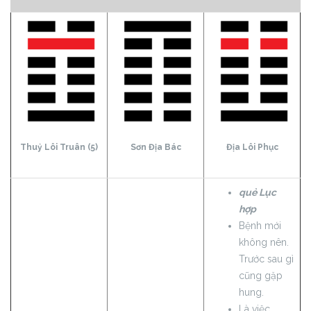
Thuỷ Lôi Truân (5)
Sơn Địa Bác
Địa Lôi Phục
quẻ Lục
hợp
Bệnh mới
không nên.
Trước sau gì
cũng gặp
hung.
Là việc