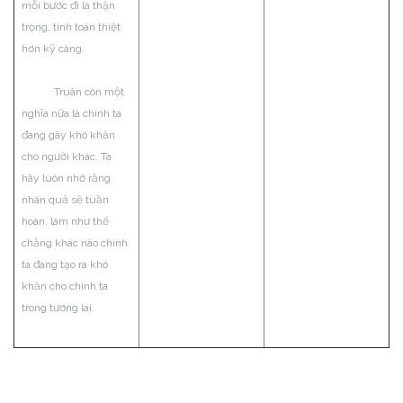
mỗi bước đi là thận
trọng, tính toán thiệt
hơn kỹ càng.
Truân còn một
nghĩa nữa là chính ta
đang gây khó khăn
cho người khác. Ta
hãy luôn nhớ rằng
nhân quả sẽ tuần
hoàn, làm như thế
chẳng khác nào chính
ta đang tạo ra khó
khăn cho chính ta
trong tương lai.