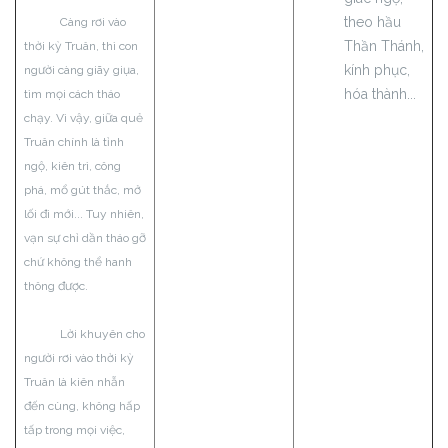
theo hầu
Càng rơi vào
Thần Thánh,
thời kỳ Truân, thì con
kính phục,
người càng giãy giụa,
hóa thành...
tìm mọi cách tháo
chạy. Vì vậy, giữa quẻ
Truân chính là tỉnh
ngộ, kiên trì, công
phá, mổ gút thắc, mở
lối đi mới... Tuy nhiên,
vạn sự chỉ dần tháo gỡ
chứ không thể hanh
thông được.
Lời khuyên cho
người rơi vào thời kỳ
Truân là kiên nhẫn
đến cùng, không hấp
tấp trong mọi việc,