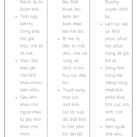
thách, âu lo,
tàn, thất
thường
buồn khổ...
thoát, tan
xuyên, định
Tỉnh ngộ,
tành, tàn
kỳ...
kiên trì,
binh, thân
Làm lại, xây
công phá,
tàn ma dại...
lại, khôi
mổ gút
Bị mẻ, bị
phục, phục
thắc, mở lối
dãn, bị mất,
hồi, phục
đi mới...
đẽo, chà, rơi
hưng, tái giá,
Việc dần
rụng, xé
trở về...
tháo gỡ,
rách, từ bỏ,
Động tĩnh,
còn khó
hủy bỏ, đập
hăng hái,
khắn nhiều,
bỏ...
siêng năng,
kiên nhẫn.
Tuyệt vọng,
nhiệt tình,
Gây khó
mất sức,
phấn khởi,
khăn cho
mệt mõi,
tích cực, hồi
người khác,
lạc lối, sụp
sinh, còn
tự gây khó
đổ, thất thời,
sống...
khăn cho
bị bắt, phế
Bên ngoài
mình...
bỏ, tàn tật,
che dấu,