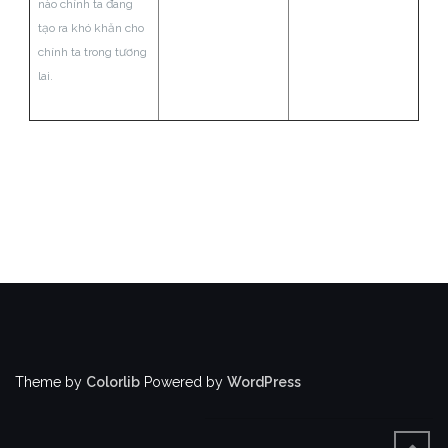
nào chính ta đang
tạo ra khó khăn cho
chính ta trong tương
lai.
Theme by
Colorlib
Powered by
WordPress