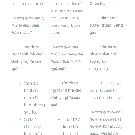
phải nhờ sự giúp đỡ.
lợi, rụng rớt, đến rồi
Chọn lọc
lại đi, tản lạc, lạt lẽo
"Tượng quẻ: Hào 2,
nhau, xa lìa nhau,
Hình ảnh
3, 4 bị nhốt giữa
hoang vắng, buồn
tượng trưng: Sàng
Hào 1 và 5."
thảm.
gạo.
Tùy theo
"Tượng quẻ: Núi
Khứ xàm
ngữ cảnh mà xác
(Cấn) úp xuống đất
nhiệm hiền chi
định ý nghĩa của
(Khôn) thành hình
tượng
: bỏ nịnh
quẻ:
ngôi Mộ."
dụng trung.
Vạn sự
Tùy theo
Thân liền, gạn
khởi đầu
ngữ cảnh mà xác
lọc, mật thiết, tư
nan, đầu
định ý nghĩa của
hữu riêng, chọn lựa.
khó nhưng
quẻ:
sau tốt.
"Tượng quẻ: Nước
Sự lận
Thất bác,
(Khảm) đổ lên Đất
đận, đầy
tiêu diều,
(Khôn), Đất lúc này
khó khăn
tàn cuộc,
giồng như bộ lọc,