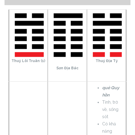
Thuỷ Lôi Truân (1)
Thuỷ Địa Tỷ
Sơn Địa Bác
quẻ Quy
hồn
Tỉnh, trở
về, sống
sót
Có khả
năng