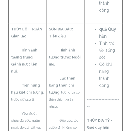
thành
công
quẻ Quy
THỦY LÔI TRUÂN:
SƠN ĐỊA BÁC:
hồn
Gian lao
Tiêu điều
Tỉnh, trở
về, sống
Hình ảnh
Hình ảnh
sót
tượng trưng:
tượng trưng: Ngôi
Có khả
Gánh nước lên
mộ.
năng
núi.
thành
Lục thân
công
Tiền hung
băng thán chi
hậu kiết chi tượng
:
tượng
: tượng bà con
trước dữ sau lành.
thân thích xa lìa
----------------------
nhau.
--
Yếu đuối,
chưa đủ sức, ngần
Đẽo gọt, lột
THỦY ĐỊA TỶ -
ngại, do dự, vất vả,
cướp đi, không có
Quẻ quy hồn: