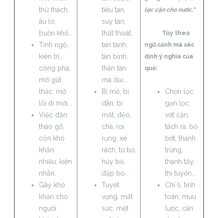
thử thách,
tiêu tan,
lọc cặn cho nước."
âu lo,
suy tàn,
buồn khổ...
thất thoát,
Tùy theo
Tỉnh ngộ,
tan tành,
ngữ cảnh mà xác
kiên trì,
tàn binh,
định ý nghĩa của
công phá,
thân tàn
quẻ:
mổ gút
ma dại...
thắc, mở
Bị mẻ, bị
Chọn lọc,
lối đi mới...
dãn, bị
gạn lọc,
Việc dần
mất, đẽo,
vớt cặn,
tháo gỡ,
chà, rơi
tách ra, bỏ
còn khó
rụng, xé
bớt, thanh
khắn
rách, từ bỏ,
trừng,
nhiều, kiên
hủy bỏ,
thanh tẩy,
nhẫn.
đập bỏ...
thi tuyển...
Gây khó
Tuyệt
Chi li, tính
khăn cho
vọng, mất
toán, mưu
người
sức, mệt
lược, cân