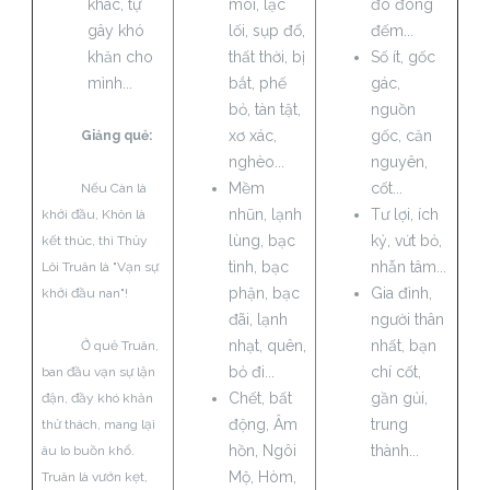
khác, tự
mõi, lạc
đo đong
gây khó
lối, sụp đổ,
đếm...
khăn cho
thất thời, bị
Số ít, gốc
mình...
bắt, phế
gác,
bỏ, tàn tật,
nguồn
xơ xác,
gốc, căn
Giảng quẻ:
nghèo...
nguyên,
Mềm
cốt...
Nếu Càn là
nhũn, lạnh
Tư lợi, ích
khởi đầu, Khôn là
lùng, bạc
kỷ, vứt bỏ,
kết thúc, thì Thủy
tình, bạc
nhẫn tâm...
Lôi Truân là "Vạn sự
phận, bạc
Gia đình,
khởi đầu nan"!
đãi, lạnh
người thân
nhạt, quên,
nhất, bạn
Ở quẻ Truân,
bỏ đi...
chí cốt,
ban đầu vạn sự lận
Chết, bất
gần gủi,
đận, đầy khó khăn
động, Âm
trung
thử thách, mang lại
hồn, Ngôi
thành...
âu lo buồn khổ.
Mộ, Hòm,
Truân là vướn kẹt,