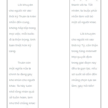
Lời khuyên
thành với ta. Tất
cho người rơi vào
nhiên, ta buộc phải
thời kỳ Truân là kiên
nhẫn tâm vứt bỏ
nhẫn đến cùng,
một số người khác.
không hấp tấp trong
mọi việc, mỗi bước
Lời khuyên
đi là thận trọng, tính
cho người rơi vào
toán thiệt hơn kỹ
thời kỳ Tỷ, cẩn thận
càng.
trong từng milimet!
Mọi quyết định
Truân còn
trong giai đoạn này
một nghĩa nữa là
đều là gạn lọc, nếu
chính ta đang gây
sơ suất sẽ dẫn đến
khó khăn cho người
những chọn lựa sai
khác. Ta hãy luôn
lầm, gây hối tiếc!
nhớ rằng nhân quả
sẽ tuần hoàn, làm
như thế chẳng khác