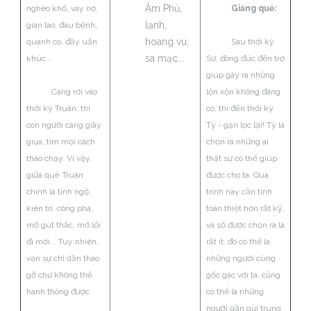
Âm Phủ,
nghèo khổ, vay nợ,
Giảng quẻ:
lạnh,
gian lao, đau bệnh,
hoang vu,
quanh co, đầy uẩn
Sau thời kỳ
sa mạc...
khúc...
Sư, đông đúc đến trợ
giúp gây ra những
Càng rơi vào
lộn xộn không đáng
thời kỳ Truân, thì
có, thì đến thời kỳ
con người càng giãy
Tỷ - gạn lọc lại! Tỷ là
giụa, tìm mọi cách
chọn ra những ai
tháo chạy. Vì vậy,
thật sự có thể giúp
giữa quẻ Truân
được cho ta. Quá
chính là tỉnh ngộ,
trình này cần tính
kiên trì, công phá,
toán thiệt hơn rất kỹ,
mổ gút thắc, mở lối
và số được chọn ra là
đi mới... Tuy nhiên,
rất ít, đó có thể là
vạn sự chỉ dần tháo
những người cùng
gỡ chứ không thể
gốc gác với ta, cũng
hanh thông được.
có thể là những
người gần gủi trung