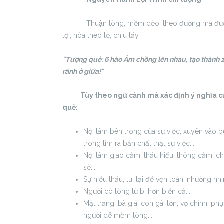
Thuận tòng, mềm dẻo, theo đường mà đươ
lợi, hòa theo lẽ, chịu lấy.
"Tượng quẻ: 6 hào Âm chồng lên nhau, tạo thành 
rãnh ở giữa!"
Tùy theo ngữ cảnh mà xác định ý nghĩa 
quẻ:
Nội tâm bên trong của sự việc, xuyên vào 
trong tìm ra bản chất thật sự việc...
Nội tâm giao cảm, thấu hiểu, thông cảm, ch
sẻ...
Sự hiểu thấu, lui lại để vẹn toàn, nhường nhịn
Người có lòng từ bi hơn biển cả...
Mặt trăng, bà già, con gái lớn, vợ chính, phụ
người dễ mềm lòng...