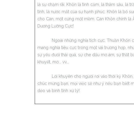
là sự chậm rãi. Khôn là tình cảm, là thâm sâu, là t
tĩnh, là nước mắt của sự hạnh phúc. Khôn là bổ s
cho Càn, một cứng một mềm. Càn Khôn chính là
Dương Lưỡng Cực!
Ngoài những nghĩa tích cực, Thuần Khôn 
mang nghĩa tiêu cực trong một vài trường hợp, như
sự yếu đuối thái quá, sự che dấu mờ ám, sự thất bạ
khuyết, mờ... vv...
Lời khuyên cho người rơi vào thời kỳ Khôn,
chúc mừng bạn, mọi việc sẽ như ý nếu bạn biết
dẻo và bình tĩnh xử lý!