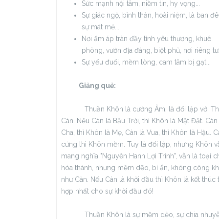
Sức mạnh nội tâm, niềm tin, hy vọng...
Sự giác ngộ, bình thản, hoài niệm, là ban đê
sự mát mẻ...
Nơi ấm áp tràn đầy tình yêu thương, khuê
phòng, vườn địa đàng, biệt phủ, nơi riêng tư.
Sự yếu đuối, mềm lòng, cam tâm bị gạt...
Giảng quẻ:
Thuần Khôn là cường Âm, là đối lập với T
Càn. Nếu Càn là Bầu Trời, thì Khôn là Mặt Đất. Càn 
Cha, thì Khôn là Mẹ, Càn là Vua, thì Khôn là Hậu. 
cứng thì Khôn mềm. Tuy là đối lập, nhưng Khôn v
mang nghĩa "Nguyên Hanh Lợi Trinh", vẫn là toại ch
hóa thành, nhưng mềm dẽo, bí ẩn, không công kh
như Càn. Nếu Càn là khởi đầu thì Khôn là kết thúc 
hợp nhất cho sự khởi đầu đó!
Thuần Khôn là sự mềm dẻo, sự chia nhuyễn