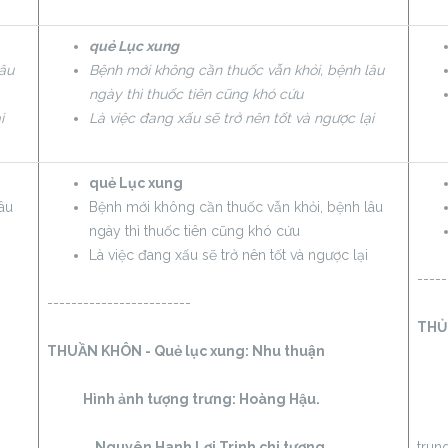
quẻ Lục xung
lâu
Bệnh mới không cần thuốc vẫn khỏi, bệnh lâu
ngày thì thuốc tiên cũng khó cứu
i
Là việc đang xấu sẽ trở nên tốt và ngược lại
quẻ Lục xung
âu
Bệnh mới không cần thuốc vẫn khỏi, bệnh lâu
ngày thì thuốc tiên cũng khó cứu
Là việc đang xấu sẽ trở nên tốt và ngược lại
-----
------------------------
THỦY
THUẦN KHÔN - Quẻ lục xung:
Nhu thuận
Hình ảnh tượng trưng:
Hoàng Hậu.
Khứ
Nguyên Hanh Lợi Trinh chi tượng
.
trung