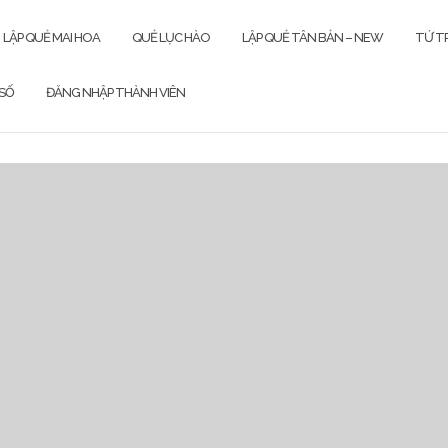
LẬP QUẺ MAI HOA
QUẺ LỤC HÀO
LẬP QUẺ TÂN BẢN – NEW
TỨ TR
SỐ
ĐĂNG NHẬP THÀNH VIÊN