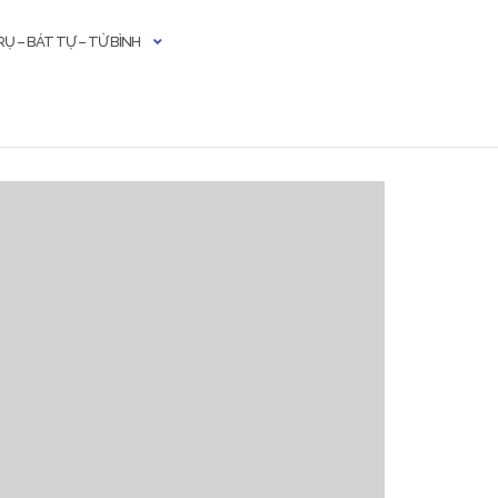
Ụ – BÁT TỰ – TỬ BÌNH