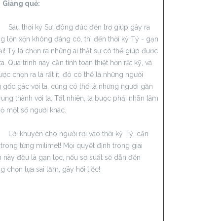
ảng quẻ:
thời kỳ Sư, đông đúc đến trợ giúp gây ra
g lộn xộn không đáng có, thì đến thời kỳ Tỷ - gạn
lại! Tỷ là chọn ra những ai thật sự có thể giúp được
a. Quá trình này cần tính toán thiệt hơn rất kỹ, và
ược chọn ra là rất ít, đó có thể là những người
 gốc gác với ta, cũng có thể là những người gần
trung thành với ta. Tất nhiên, ta buộc phải nhẫn tâm
bỏ một số người khác.
khuyên cho người rơi vào thời kỳ Tỷ, cẩn
 trong từng milimet! Mọi quyết định trong giai
 này đều là gạn lọc, nếu sơ suất sẽ dẫn đến
g chọn lựa sai lầm, gây hối tiếc!