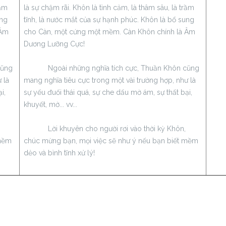
rầm
là sự chậm rãi. Khôn là tình cảm, là thâm sâu, là trầm
ung
tĩnh, là nước mắt của sự hạnh phúc. Khôn là bổ sung
 Âm
cho Càn, một cứng một mềm. Càn Khôn chính là Âm
Dương Lưỡng Cực!
cũng
Ngoài những nghĩa tích cực, Thuần Khôn cũng
 là
mang nghĩa tiêu cực trong một vài trường hợp, như là
i,
sự yếu đuối thái quá, sự che dấu mờ ám, sự thất bại,
khuyết, mờ... vv...
Lời khuyên cho người rơi vào thời kỳ Khôn,
 mềm
chúc mừng bạn, mọi việc sẽ như ý nếu bạn biết mềm
dẻo và bình tĩnh xử lý!