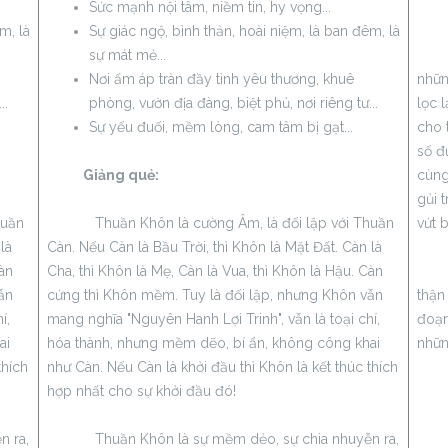
Sức mạnh nội tâm, niềm tin, hy vọng...
Gi
m, là
Sự giác ngộ, bình thản, hoài niệm, là ban đêm, là
sự mát mẻ...
Sau 
Nơi ấm áp tràn đầy tình yêu thương, khuê
nhữn
..
phòng, vườn địa đàng, biệt phủ, nơi riêng tư...
lọc 
Sự yếu đuối, mềm lòng, cam tâm bị gạt...
cho t
số đ
Giảng quẻ:
cùng
gủi 
huần
Thuần Khôn là cường Âm, là đối lập với Thuần
vứt 
là
Càn. Nếu Càn là Bầu Trời, thì Khôn là Mặt Đất. Càn là
Càn
Cha, thì Khôn là Mẹ, Càn là Vua, thì Khôn là Hậu. Càn
Lời 
ẫn
cứng thì Khôn mềm. Tuy là đối lập, nhưng Khôn vẫn
thận
í,
mang nghĩa "Nguyên Hanh Lợi Trinh", vẫn là toại chí,
đoạn
ai
hóa thành, nhưng mềm dẽo, bí ẩn, không công khai
nhữn
thích
như Càn. Nếu Càn là khởi đầu thì Khôn là kết thúc thích
hợp nhất cho sự khởi đầu đó!
 ra,
Thuần Khôn là sự mềm dẻo, sự chia nhuyễn ra,