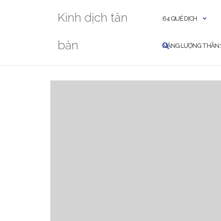
Skip
Kinh dịch tân
to
64 QUẺ DỊCH
content
bản
NĂNG LƯỢNG THẦN 