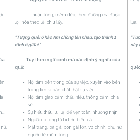
̣c
Thuận tòng, mềm dẻo, theo đường mà được
Thân
lợi, hòa theo lẽ, chịu lấy.
lựa.
1
"Tượng quẻ: 6 hào Âm chồng lên nhau, tạo thành 1
"Tượ
rãnh ở giữa!"
này 
của
Tùy theo ngữ cảnh mà xác định ý nghĩa của
Tùy
quẻ:
quẻ:
bên
Nội tâm bên trong của sự việc, xuyên vào bên
trong tìm ra bản chất thật sự việc...
ia
Nội tâm giao cảm, thấu hiểu, thông cảm, chia
sẻ...
...
Sự hiểu thấu, lui lại để vẹn toàn, nhường nhịn...
Người có lòng từ bi hơn biển cả...
 nữ,
Mặt trăng, bà già, con gái lớn, vợ chính, phụ nữ,
người dễ mềm lòng...