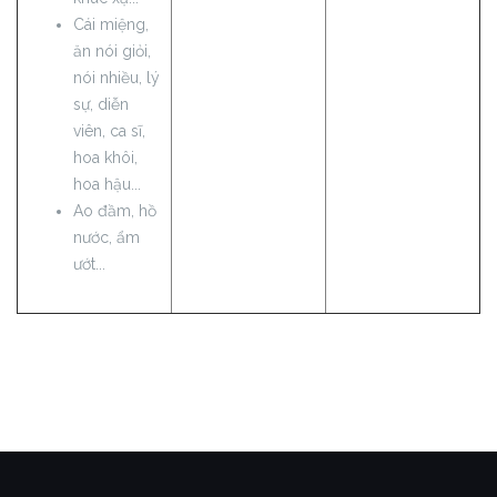
Cái miệng,
ăn nói giỏi,
nói nhiều, lý
sự, diễn
viên, ca sĩ,
hoa khôi,
hoa hậu...
Ao đầm, hồ
nước, ẩm
ướt...