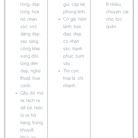
lòng, đẹp
gũi, cặp kè,
8 nhiều
lòng, hoa
phong tình...
chuyện, cái
nở, nhan
Cô gái, hiền
chợ, tóc
sắc, vóc
lành, tươi
quắn...
dáng đẹp,
đẹp, đẹp,
sao sáng,
có nhan
công khai,
sắc, hạnh
xứng đôi,
phúc, sum
lồng đèn
vầy...
đẹp, nghệ
Trẻ con,
thuật, hoa
hoa lá, chi
cảnh...
nhánh...
Gãy đổ, mở
ra, rách ra,
dễ bể, hiển
lộ ra, hở
hang, trăng
khuyết,
khúc xạ...