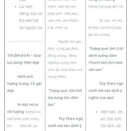
Là việc
mầm, việc trẻ con,
tượng ma quái làm rối.
đang xấu sẽ
phát sinh, việc phụ,
trở nên tốt
việc nhỏ, làm thêm
Tai nạn, rối ren,
và ngược lại
nữa, nhân sự.
lôi thôi, nữ chi chung,
gái lấy chồng.
------------------------
Người nhà, gia
đinh, cùng gia đình,
"Tượng quẻ: Sét (Lôi)
THUẦN ĐOÀI - Quẻ
đồng chủng, đồng
đánh xuống đầm
lục xung:
Hiện đẹp
nghiệp, cùng xóm,
(Trạch) làm ếch nhái
sinh sôi, khai thác mở
xôn xao."
Hình ảnh
mang thêm.
tượng trưng: Cô gái
Tùy theo ngữ
đẹp.
"Tượng quẻ: Gió thổi
cảnh mà xác định ý
lửa bùng lên, đầm
nghĩa của quẻ:
Hỉ dật mi tu
ấm."
Xôn xao, ồn
chi tượng
: tượng vui
ào, lộn xộn,
hiện trên mặt, khẩu
Tùy theo ngữ
rối rắm, xô
khí. Đẹp đẽ, ưa
cảnh mà xác định ý