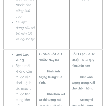
thuốc tiên
cũng khó
cứu
Là việc
đang xấu sẽ
trở nên tốt
và ngược lại
quẻ Lục
PHONG HỎA GIA
LÔI TRẠCH QUY
xung
NHÂN:
Nảy nở
MUỘI - Quẻ quy
Bệnh mới
hồn:
Xôn xao
không cần
Hình ảnh
thuốc vẫn
tượng trưng: Gia
Hình ảnh
khỏi, bệnh
đình.
tượng trưng: Cái
lâu ngày thì
chợ chồm hổm.
thuốc tiên
Khai hoa kết
cũng khó
tử chi tượng
: trổ
Ác quỷ vi
cứu
bông sinh trái, nảy
sủng chi tượng
: