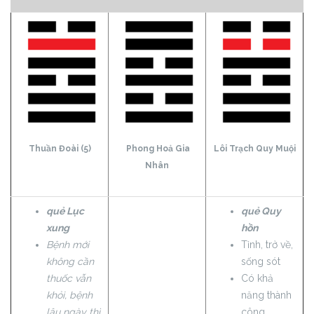
Thuần Đoài (5)
Phong Hoả Gia
Lôi Trạch Quy Muội
Nhân
quẻ Lục
quẻ Quy
xung
hồn
Bệnh mới
Tỉnh, trở về,
không cần
sống sót
thuốc vẫn
Có khả
khỏi, bệnh
năng thành
lâu ngày thì
công