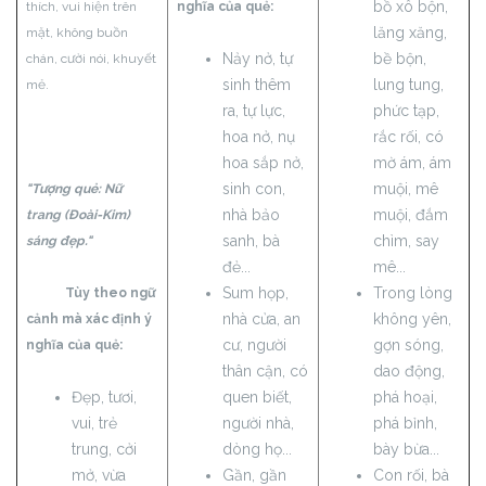
bồ xô bộn,
thích, vui hiện trên
nghĩa của quẻ:
lăng xăng,
mặt, không buồn
Nảy nở, tự
bề bộn,
chán, cười nói, khuyết
sinh thêm
lung tung,
mẻ.
ra, tự lực,
phức tạp,
hoa nở, nụ
rắc rối, có
hoa sắp nở,
mờ ám, ám
sinh con,
muội, mê
"Tượng quẻ: Nữ
nhà bảo
muội, đắm
trang (Đoài-Kim)
sanh, bà
chìm, say
sáng đẹp."
đẻ...
mê...
Sum họp,
Trong lòng
Tùy theo ngữ
nhà cửa, an
không yên,
cảnh mà xác định ý
cư, người
gợn sóng,
nghĩa của quẻ:
thân cận, có
dao động,
Đẹp, tươi,
quen biết,
phá hoại,
vui, trẻ
người nhà,
phá bỉnh,
trung, cởi
dòng họ...
bày bừa...
mở, vừa
Gần, gần
Con rối, bà