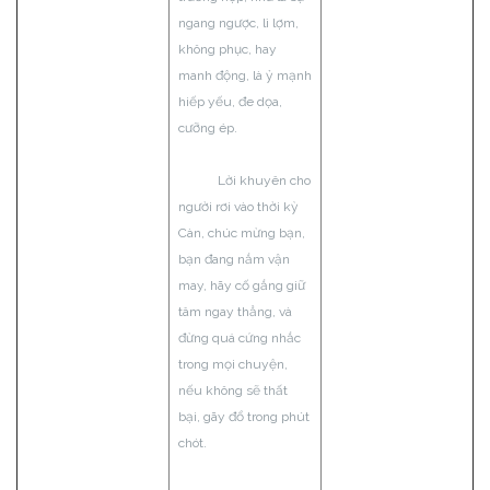
ngang ngược, lì lợm,
không phục, hay
manh động, là ỷ mạnh
hiếp yếu, đe dọa,
cưỡng ép.
Lời khuyên cho
người rơi vào thời kỳ
Càn, chúc mừng bạn,
bạn đang nắm vận
may, hãy cố gắng giữ
tâm ngay thẳng, và
đừng quá cứng nhắc
trong mọi chuyện,
nếu không sẽ thất
bại, gãy đổ trong phút
chót.