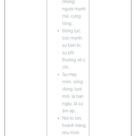
những
người mạnh
mẽ, cứng
lòng...
Động lực,
sức mạnh,
sự bền bỉ,
sự phi
thường về ý
chí...
Sự may
mắn, sống
động, tươi
mới, là ban
ngày, là sự
ấm áp...
Nơi to lớn,
hoành tráng,
như Kinh