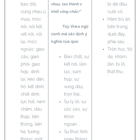
trao đổi,
bị đè đầu
nhau, tạo thành 1
cùng nhau ủ
cưỡi cổ,
khối vũng chắc!"
mưu, móc
Hầm trú ẩn,
nối, nối kết,
bên trong,
Tùy theo ngữ
vết nối, nối
dưới đáy,
cảnh mà xác định ý
lại, móc
phía sau...
nghĩa của quẻ:
ngoặc, giao
Trốn học, tối
cấu, giao
Bản chất, sự
dạ, nhầm
phối, giao
kết nối, liền
lẫn, bị lỗ,
hợp, dính
lạc, sum
thất thu...
lại, keo dán,
họp, sự
hồ, kết dính,
vung đầy,
chất dính,
tròn trịa...
lực hút, nam
Sự lý lẽ, sự
châm, dấu
sắc sảo, sự
thập, liên
khôn
thông, liên
ngoan...
hệ, tương
Sự thức tỉnh,
thông, một
ngay thẳng,