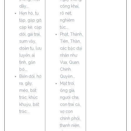
dãy...
công khai,
Hẹn hò, tụ
rõ nét,
tập, gặp gỡ,
nghiêm
cặp kè, cặp
túc...
đôi, gái trai,
Phật, Thánh,
sum vầy,
Tiên, Thần,
đoàn tụ, lưu
các bậc đại
luyến, ái
nhân như
tình, gắn
Vua, Quan,
bó...
Chính
Biến đổi, hở
Quyền...
ra, gãy,
Mặt trời,
méo, bất
ông già,
trắc, khúc
người cha,
khuỷu, bất
con trai cả,
trắc...
vợ con
chính phối,
thanh niên,