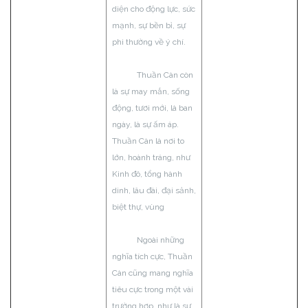
diện cho động lực, sức
mạnh, sự bền bỉ, sự
phi thường về ý chí.
Thuần Càn còn
là sự may mắn, sống
động, tươi mới, là ban
ngày, là sự ấm áp.
Thuần Càn là nơi to
lớn, hoành tráng, như
Kinh đô, tổng hành
dinh, lâu đài, đại sảnh,
biệt thự, vùng
Ngoài những
nghĩa tích cực, Thuần
Càn cũng mang nghĩa
tiêu cực trong một vài
trường hợp, như là sự