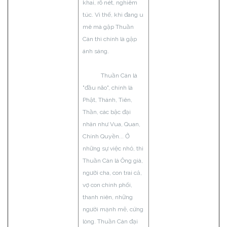
khai, rõ nét, nghiêm
túc. Vì thế, khi đang u
mê mà gặp Thuần
Càn thì chính là gặp
ánh sáng.
Thuần Càn là
"đầu não", chính là
Phật, Thánh, Tiên,
Thần, các bậc đại
nhân như Vua, Quan,
Chính Quyền... Ở
những sự việc nhỏ, thì
Thuần Càn là Ông già,
người cha, con trai cả,
vợ con chính phối,
thanh niên, những
người mạnh mẽ, cứng
lòng. Thuần Càn đại