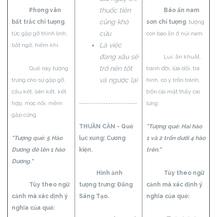
thuốc tiên
Phong vân
Báo ẩn nam
cũng khó
bất trắc chi tượng
,
sơn chi tượng
: tượng
cứu
tức gặp gỡ thình lình,
con báo ẩn ở núi nam.
Là việc
bất ngờ, hiếm khi.
đang xấu sẽ
Lui, ẩn khuất,
trở nên tốt
Quẻ này tượng
tránh đời, lừa dối, trá
và ngược lại
trưng cho sự gặp gỡ,
hình, có ý trốn tránh,
cấu kết, liên kết, kết
trốn cái mặt thấy cái
hợp, móc nối, mềm
------------------------
lưng.
gặp cứng.
THUẦN CÀN - Quẻ
"Tượng quẻ: Hai hào
"Tượng quẻ: 5 Hào
lục xung: Cương
1 và 2 trốn dưới 4 hào
Dương đè lên 1 hào
kiện.
trên."
Dương."
Hình ảnh
Tùy theo ngữ
Tùy theo ngữ
tượng trưng: Đấng
cảnh mà xác định ý
cảnh mà xác định ý
Sáng Tạo.
nghĩa của quẻ:
nghĩa của quẻ: