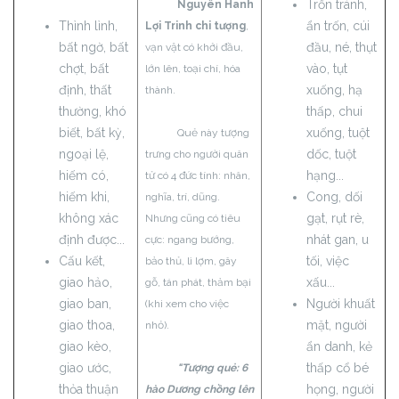
Trốn tránh,
Nguyên Hanh
Thình lình,
ẩn trốn, cúi
Lợi Trinh chi tượng
,
bất ngờ, bất
đầu, né, thụt
vạn vật có khởi đầu,
chợt, bất
vào, tụt
lớn lên, toại chí, hóa
định, thất
xuống, hạ
thành.
thường, khó
thấp, chui
biết, bất kỳ,
xuống, tuột
Quẻ này tượng
ngoại lệ,
dốc, tuột
trưng cho người quân
hiếm có,
hạng...
tử có 4 đức tính: nhân,
hiếm khi,
Cong, dối
nghĩa, trí, dũng.
không xác
gạt, rụt rè,
Nhưng cũng có tiêu
định được...
nhát gan, u
cực: ngang bướng,
Cấu kết,
tối, việc
bảo thủ, lì lợm, gây
giao hảo,
xấu...
gỗ, tán phát, thảm bại
giao ban,
Người khuất
(khi xem cho việc
giao thoa,
mặt, người
nhỏ).
giao kèo,
ẩn danh, kẻ
giao ước,
thấp cổ bé
"Tượng quẻ: 6
thỏa thuận
họng, người
hào Dương chồng lên