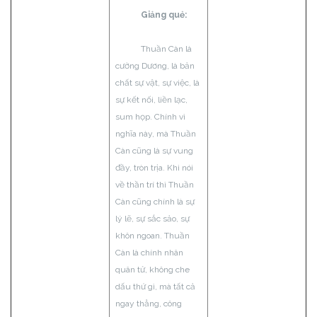
Giảng quẻ:
Thuần Càn là
cường Dương, là bản
chất sự vật, sự việc, là
sự kết nối, liền lạc,
sum họp. Chính vì
nghĩa này, mà Thuần
Càn cũng là sự vung
đầy, tròn trịa. Khi nói
về thần trí thì Thuần
Càn cũng chính là sự
lý lẽ, sự sắc sảo, sự
khôn ngoan. Thuần
Càn là chính nhân
quân tử, không che
dấu thứ gì, mà tất cả
ngay thẳng, công