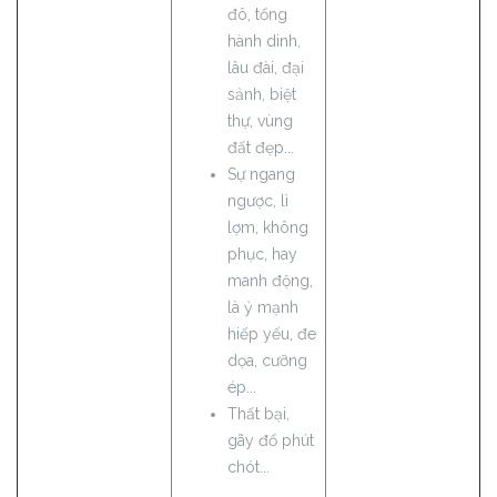
đô, tổng
hành dinh,
lâu đài, đại
sảnh, biệt
thự, vùng
đất đẹp...
Sự ngang
ngược, lì
lợm, không
phục, hay
manh động,
là ỷ mạnh
hiếp yếu, đe
dọa, cưỡng
ép...
Thất bại,
gãy đổ phút
chót...