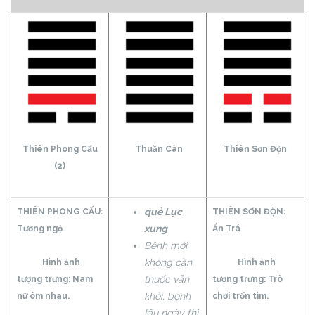
Thiên Phong Cấu
Thuần Càn
Thiên Sơn Độn
(2)
quẻ Lục
THIÊN PHONG CẤU:
THIÊN SƠN ĐỘN:
xung
Tương ngộ
Ẩn Trá
Bệnh mới
không cần
Hình ảnh
Hình ảnh
thuốc vẫn
tượng trưng: Nam
tượng trưng: Trò
khỏi, bệnh
nữ ôm nhau.
chơi trốn tìm.
lâu ngày thì