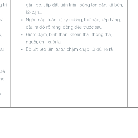
 trì
gần, bò, tiếp đất, tiến triễn, sóng lớn dần, kế bên,
kề cận...
há,
Ngăn nắp, tuần tự, kỷ cương, thứ bậc, xếp hàng,
đâu ra đó rõ ràng, đồng đều trước sau...
u,
Điềm đạm, bình thản, khoan thai, thong thả,
nguội, êm, xuôi tai...
ưu
Bò lết, leo lên, từ từ, chậm chạp, lù đù, rề rà...
 đè
ùng
...