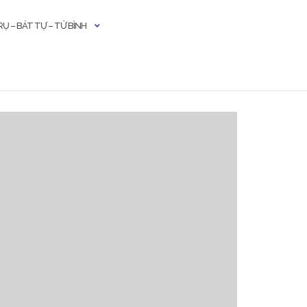
Ụ – BÁT TỰ – TỬ BÌNH