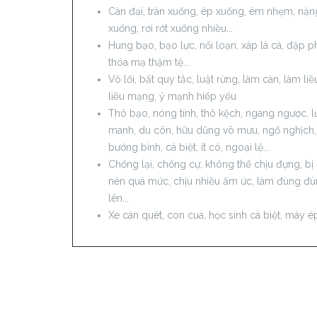
Càn đại, tràn xuống, ép xuống, ém nhẹm, nặng
xuống, rơi rớt xuống nhiều...
Hung bạo, bạo lực, nổi loạn, xáp lá cà, đập p
thóa mạ thậm tệ...
Vô lối, bất quy tắc, luật rừng, làm càn, làm liề
liều mạng, ỷ mạnh hiếp yếu
Thô bạo, nóng tính, thô kệch, ngang ngược, l
manh, du côn, hữu dũng vô mưu, ngổ nghịch,
bướng bỉnh, cá biệt, ít có, ngoại lệ...
Chống lại, chống cự, không thể chịu đựng, bị
nén quá mức, chịu nhiều ấm ức, làm đùng đ
lên...
Xe càn quét, con cua, học sinh cá biệt, máy ép