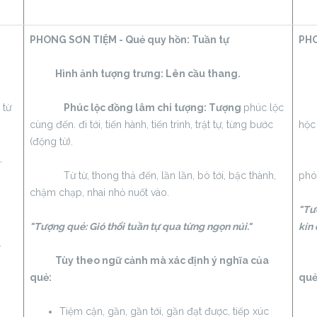
PHONG SƠN TIỆM - Quẻ quy hồn:
Tuần tự
PHO
Hình ảnh tượng trưng: Lên cầu thang.
Hìn
 từ
Phúc lộc đồng lâm chi tượng: Tượng
phúc lộc
Hồn
cùng đến. đi tới, tiến hành, tiến trình, trật tự, từng bước
hộc
(động từ).
,
Thê
Từ từ, thong thả đến, lần lần, bò tới, bậc thành,
phó
chậm chạp, nhai nhỏ nuốt vào.
"Tượ
"Tượng quẻ: Gió thổi tuần tự qua từng ngọn núi."
kín 
a
Tùy theo ngữ cảnh mà xác định ý nghĩa của
Tùy
quẻ:
quẻ
Tiệm cận, gần, gần tới, gần đạt được, tiếp xúc