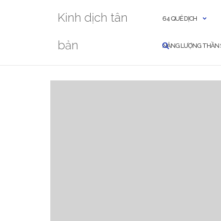
Skip
Kinh dịch tân
to
64 QUẺ DỊCH
content
bản
NĂNG LƯỢNG THẦN 