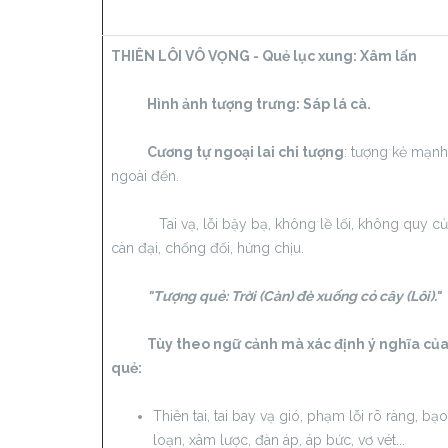
THIÊN LÔI VÔ VỌNG - Quẻ lục xung:
Xâm lấn
Hình ảnh tượng trưng: Sáp lá cà.
Cương tự ngoại lai chi tượng
: tượng kẻ mạnh
ngoài đến.
Tai vạ, lỗi bậy bạ, không lề lối, không quy củ
càn đại, chống đối, hứng chịu.
"Tượng quẻ: Trời (Càn) đè xuống cỏ cây (Lôi)."
Tùy theo ngữ cảnh mà xác định ý nghĩa củ
quẻ:
Thiên tai, tai bay vạ gió, phạm lỗi rõ ràng, bạo
loạn, xâm lược, đàn áp, áp bức, vơ vét...