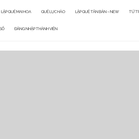
LẬP QUẺ MAI HOA
QUẺ LỤC HÀO
LẬP QUẺ TÂN BẢN – NEW
TỨ TR
SỐ
ĐĂNG NHẬP THÀNH VIÊN