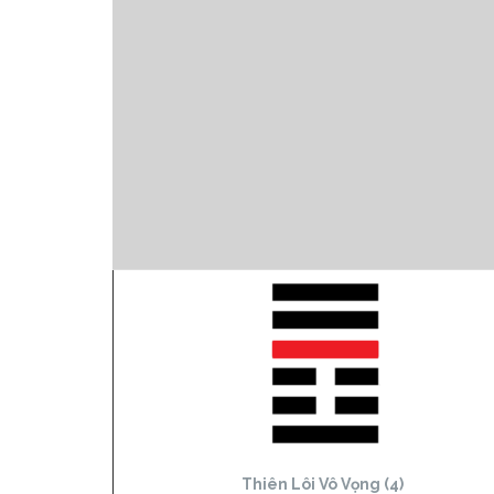
Thiên Lôi Vô Vọng (4)