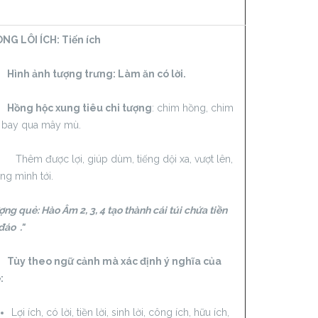
NG LÔI ÍCH:
Tiến ích
h ảnh tượng trưng: Làm ăn có lời.
g hộc xung tiêu chi tượng
: chim hồng, chim
 bay qua mây mù.
m được lợi, giúp dùm, tiếng dội xa, vượt lên,
ng mình tới.
ng quẻ: Hào Âm 2, 3, 4 tạo thành cái túi chứa tiền
đáo ."
 theo ngữ cảnh mà xác định ý nghĩa của
:
Lợi ích, có lời, tiền lời, sinh lời, công ích, hữu ích,