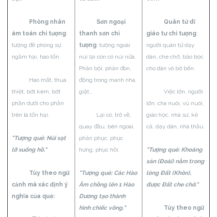
Phòng nhân
Sơn ngoại
Quân tử dĩ
ám toán chi tượng
:
thanh sơn chi
giáo tư chi tượng
:
tượng đề phòng sự
tượng
: tượng ngoài
người quân tử dạy
ngầm hại, hao tổn.
núi lại còn có núi nữa.
dân, che chở, bảo bọc
Phản bội, phản đòn,
cho dân vô bờ bến.
Hao mất, thua
động trong manh nha,
thiệt, bớt kém, bớt
giật…
Việc lớn, người
phần dưới cho phần
lớn, cha nuôi, vú nuôi,
trên là tổn hại.
Lại có, trở về,
giáo học, nhà sư, kẻ
quay đầu, bên ngoài,
cả, dạy dân, nhà thầu.
"Tượng quẻ: Núi sạt
phản phục, phục
lỡ xuống hồ."
hưng, phục hồi.
"Tượng quẻ: Khoáng
sản (Đoài) nằm trong
Tùy theo ngữ
"Tượng quẻ: Các Hào
lòng Đất (Khôn),
cảnh mà xác định ý
Âm chồng lên 1 Hào
được Đất che chở."
nghĩa của quẻ:
Dương tạo thành
hình chiếc võng."
Tùy theo ngữ