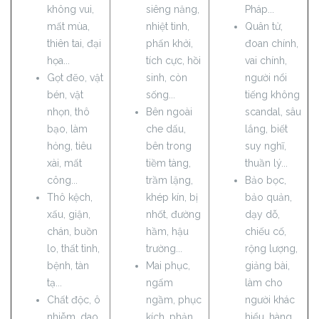
không vui,
siêng năng,
Pháp...
mất mùa,
nhiệt tình,
Quân tử,
thiên tai, đại
phấn khởi,
đoan chính,
họa...
tích cực, hồi
vai chính,
Gọt đẽo, vật
sinh, còn
người nổi
bén, vật
sống...
tiếng không
nhọn, thô
Bên ngoài
scandal, sâu
bạo, làm
che dấu,
lắng, biết
hỏng, tiêu
bên trong
suy nghĩ,
xài, mất
tiềm tàng,
thuần lý...
công...
trầm lặng,
Bảo bọc,
Thô kệch,
khép kín, bị
bảo quản,
xấu, giận,
nhốt, đường
dạy dỗ,
chán, buồn
hầm, hậu
chiếu cố,
lo, thất tình,
trường...
rộng lượng,
bệnh, tàn
Mai phục,
giảng bài,
tạ...
ngấm
làm cho
Chất độc, ô
ngầm, phục
người khác
nhiễm, dao,
kích, phản
hiểu, hàng