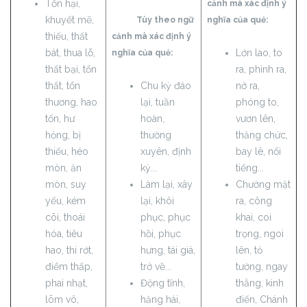
Tổn hại,
cảnh mà xác định ý
khuyết mẽ,
Tùy theo ngữ
nghĩa của quẻ:
thiếu, thất
cảnh mà xác định ý
bát, thua lỗ,
Lớn lao, to
nghĩa của quẻ:
thất bại, tổn
ra, phình ra,
thất, tổn
Chu kỳ đáo
nở ra,
thương, hao
lại, tuần
phóng to,
tốn, hư
hoàn,
vươn lên,
hỏng, bị
thường
thăng chức,
thiếu, héo
xuyên, định
bay lê, nổi
mòn, ăn
kỳ...
tiếng...
mòn, suy
Làm lại, xây
Chường mặt
yếu, kém
lại, khôi
ra, công
cõi, thoái
phục, phục
khai, coi
hóa, tiêu
hồi, phục
trọng, ngoi
hao, thi rớt,
hưng, tái giá,
lên, tỏ
điểm thấp,
trở về...
tường, ngay
phai nhạt,
Động tĩnh,
thẳng, kinh
lõm vô,
hăng hái,
điển, Chánh