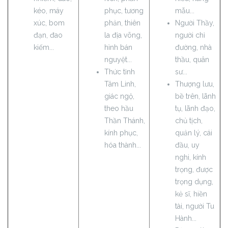
kéo, máy
phục, tương
mẫu...
xúc, bom
phản, thiên
Người Thầy,
đạn, đao
la địa võng,
người chỉ
kiếm...
hình bán
đường, nhà
nguyệt...
thầu, quân
Thức tỉnh
sư...
Tâm Linh,
Thượng lưu,
giác ngộ,
bề trên, lãnh
theo hầu
tụ, lãnh đạo,
Thần Thánh,
chủ tịch,
kính phục,
quản lý, cái
hóa thành...
đầu, uy
nghi, kính
trọng, được
trọng dụng,
kẻ sĩ, hiền
tài, người Tu
Hành...