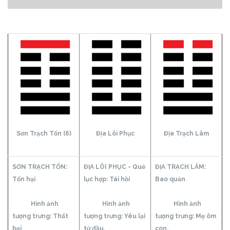
Sơn Trạch Tổn (6)
Địa Lôi Phục
Địa Trạch Lâm
SƠN TRẠCH TỔN:
ĐỊA LÔI PHỤC - Quẻ
ĐỊA TRẠCH LÂM:
Tổn hại
lục hợp:
Tái hồi
Bao quản
.
Hình ảnh
Hình ảnh
Hình ảnh
tượng trưng: Thất
tượng trưng: Yêu lại
tượng trưng: Mẹ ôm
bại.
từ đầu.
con.