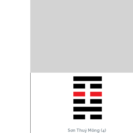
Sơn Thuỷ Mông (4)