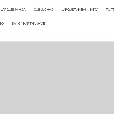
LẬP QUẺ MAI HOA
QUẺ LỤC HÀO
LẬP QUẺ TÂN BẢN – NEW
TỨ TR
SỐ
ĐĂNG NHẬP THÀNH VIÊN