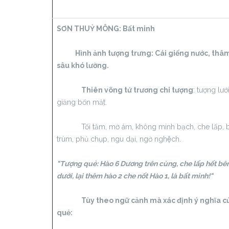
SƠN THUỶ MÔNG:
Bất minh
Hình ảnh tượng trưng:
Cái giếng nước, thâ
sâu khó lường.
Thiên võng tứ trương chi tượng
: tượng lưới
giăng bốn mặt.
Tối tăm, mờ ám, không minh bạch, che lấp, 
trùm, phủ chụp, ngu dại, ngờ nghệch.
"Tượng quẻ: Hào 6 Dương trên cùng, che lấp hết bê
dưới, lại thêm hào 2 che nốt Hào 1, là bất minh!"
Tùy theo ngữ cảnh mà xác định ý nghĩa c
quẻ: