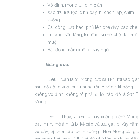
Vô định, mông lung, mờ ám...
Xảo trá, lừa lọc, dính bẫy, bị chôn lấp, chìm
xuống...
Cái còng, lưới bao, phủ lên che đậy, bao che..
Im lặng, sâu lắng, kín đáo, si mê, khờ dại, mô
muội...
Bất động, nằm xuống, say ngủ...
Giảng quẻ:
Sau Truân là tới Mông, tức sau khi rơi vào gia
nan, cố gắng vượt qua nhưng rồi rơi vào 1 khoảng
không vô định, không rõ phải đi lối nào, đó là Sơn 
Mông.
Sơn - Thủy, là lên núi hay xuống biển? Mông 
bất minh, mờ ám, là bị kẻ xảo trá lừa gạt, bị vây hãm,
vô bẫy, bị chôn lấp, chìm xuống... Nên Mông cũng l