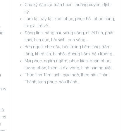
Chu kỳ đáo lại, tuần hoàn, thường xuyên, định
kỳ...
Làm lại, xây lại, khôi phục, phục hồi, phục hưng,
.
tái giá, trở về...
ng
Động tĩnh, hăng hái, siêng năng, nhiệt tình, phấn
khởi, tích cực, hồi sinh, còn sống...
Bên ngoài che dấu, bên trong tiềm tàng, trầm
lặng, khép kín, bị nhốt, đường hầm, hậu trường...
Mai phục, ngấm ngầm, phục kích, phản phục,
tương phản, thiên la địa võng, hình bán nguyệt...
n
Thức tỉnh Tâm Linh, giác ngộ, theo hầu Thần
Thánh, kính phục, hóa thành...
Thủy
là
 rơi
à