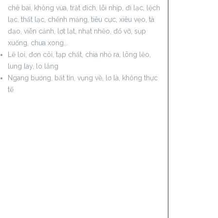
chê bai, không vừa, trật đích, lỗi nhịp, đi lạc, lệch
lạc, thất lạc, chểnh mảng, tiêu cực, xiêu vẹo, tà
đạo, viễn cảnh, lợt lạt, nhạt nhẽo, đổ vỡ, sụp
xuống, chưa xong...
Lẽ loi, đơn côi, tạp chất, chia nhỏ ra, lõng lẽo,
lung lay, lo lắng
Ngang bướng, bất tín, vụng về, lơ là, không thực
tế