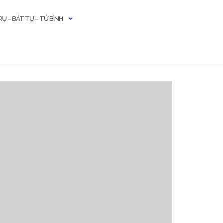
Ụ – BÁT TỰ – TỬ BÌNH