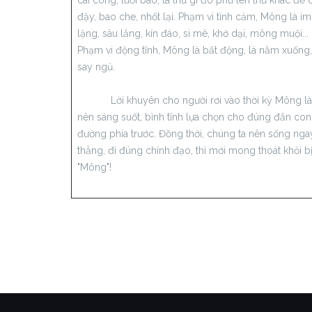
cái còng, lưới bao, là thứ gì đó phủ lên thứ khác để 
đậy, bao che, nhốt lại. Phạm vi tình cảm, Mông là im
lặng, sâu lắng, kín đáo, si mê, khờ dại, mông muội...
Phạm vi động tĩnh, Mông là bất động, là nằm xuống,
say ngủ.
Lời khuyên cho người rơi vào thời kỳ Mông là
nên sáng suốt, bình tĩnh lựa chọn cho đúng đắn con
đường phía trước. Đồng thời, chúng ta nên sống nga
thẳng, đi đúng chính đạo, thì mới mong thoát khỏi b
"Mông"!