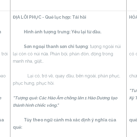
ĐỊA LÔI PHỤC - Quẻ lục hợp:
Tái hồi
HỎA
m
Hình ảnh tượng trưng: Yêu lại từ đầu.
Hìn
Sơn ngoại thanh sơn chi tượng
: tượng ngoài núi
Ưu
 trời
lại còn có núi nữa. Phản bội, phản đòn, động trong
có 
manh nha, giật…
Thấ
bao
Lại có, trở về, quay đầu, bên ngoài, phản phục,
chừ
phục hưng, phục hồi.
"Tư
n
"Tượng quẻ: Các Hào Âm chồng lên 1 Hào Dương tạo
Ký T
thành hình chiếc võng."
Tùy
ủa
Tùy theo ngữ cảnh mà xác định ý nghĩa của
quẻ
quẻ: