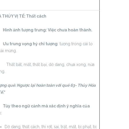
 THỦY VỊ TẾ:
Thất cách
h ảnh tượng trưng: Việc chưa hoàn thành.
 trung vọng hỷ chi tượng
: tượng trong cái lo
cái mừng.
t bát, mất, thất bại, dở dang, chưa xong, nửa
ng.
ợng quẻ: Ngược lại hoàn toàn với quẻ 63- Thủy Hỏa
ế."
 theo ngữ cảnh mà xác định ý nghĩa của
:
Dỡ dang, thất cách, thi rớt, sai, trật, mất, bị phạt, bị