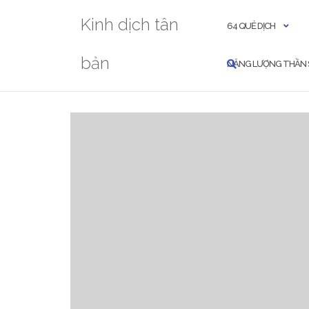
Skip
Kinh dịch tân
to
64 QUẺ DỊCH
content
bản
NĂNG LƯỢNG THẦN 