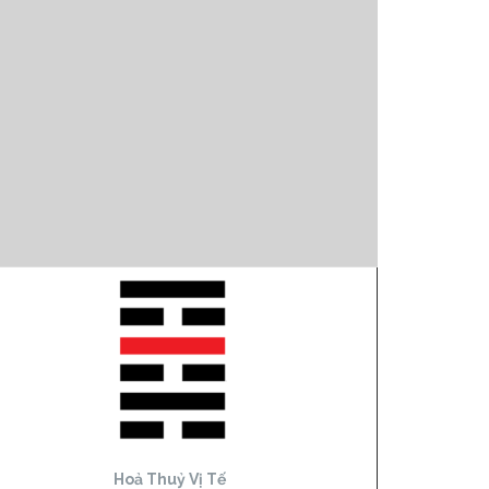
Hoả Thuỷ Vị Tế