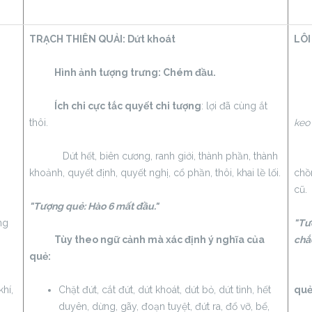
TRẠCH THIÊN QUẢI:
Dứt khoát
LÔI
Hình ảnh tượng trưng: Chém đầu.
Hìn
Ích chi cực tắc quyết chi tượng
: lợi đã cùng ắt
Tr
thôi.
keo
Dứt hết, biên cương, ranh giới, thành phần, thành
Lâu
khoảnh, quyết định, quyết nghị, cổ phần, thôi, khai lề lối.
chồn
cũ.
"Tượng quẻ: Hào 6 mất đầu."
ng
"Tư
Tùy theo ngữ cảnh mà xác định ý nghĩa của
chắc
quẻ:
Tùy
khí,
Chặt đứt, cắt đứt, dứt khoát, dứt bỏ, dứt tình, hết
quẻ
duyên, dừng, gãy, đoạn tuyệt, đứt ra, đổ vỡ, bể,