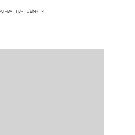
Ụ – BÁT TỰ – TỬ BÌNH