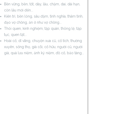
Bền vững, bền, tốt, dày, lâu, chậm, dai, dài hạn,
còn lâu mới đến...
Kiên trì, bền lòng, sâu đậm, tình nghĩa, thâm tình,
đạo vợ chồng, ăn ở như vợ chồng...
Thói quen, kinh nghiệm, tập quán, thông lệ, tập
tục, quen tật...
Hoài cổ, dĩ vãng, chuyện xưa cũ, cổ tích, thường
xuyên, sống thọ, già cỗi, cổ hữu, người cũ, người
già, quà lưu niệm, ảnh kỷ niệm, đồ cổ, bảo tàng...