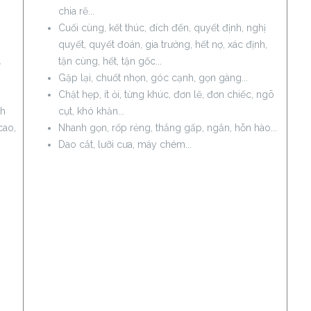
chia rẽ...
Cuối cùng, kết thúc, đích đến, quyết định, nghị
quyết, quyết đoán, gia trưởng, hết nợ, xác định,
a
tận cùng, hết, tận gốc...
Gập lại, chuốt nhọn, góc cạnh, gọn gàng...
Chật hẹp, ít ỏi, từng khúc, đơn lẽ, đơn chiếc, ngõ
nh
cụt, khó khăn...
cao,
Nhanh gọn, rốp rẻng, thắng gấp, ngắn, hỗn hào...
Dao cắt, lưỡi cưa, máy chém...