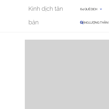
Skip
Kinh dịch tân
to
64 QUẺ DỊCH
content
bản
NĂNG LƯỢNG THẦN 