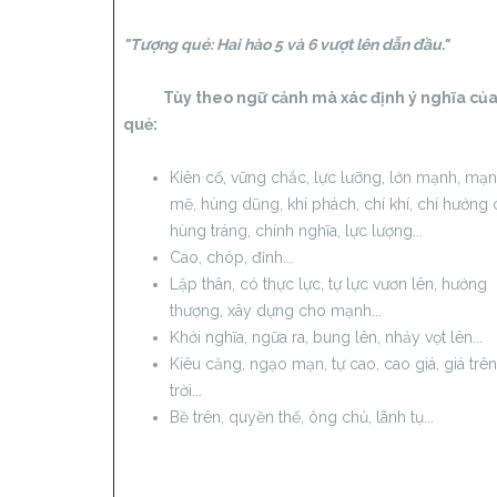
"Tượng quẻ: Hai hào 5 và 6 vượt lên dẫn đầu."
Tùy theo ngữ cảnh mà xác định ý nghĩa củ
quẻ:
Kiên cố, vững chắc, lực lưỡng, lớn mạnh, mạ
mẽ, hùng dũng, khí phách, chí khí, chí hướng 
hùng tráng, chính nghĩa, lực lượng...
Cao, chóp, đỉnh...
Lập thân, có thực lực, tự lực vươn lên, hướng
thượng, xây dựng cho mạnh...
Khởi nghĩa, ngữa ra, bung lên, nhảy vọt lên...
Kiêu căng, ngạo mạn, tự cao, cao giá, giá trên
trời...
Bề trên, quyền thế, ông chủ, lãnh tụ...