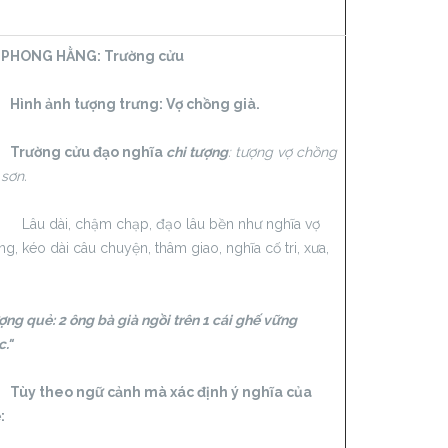
 PHONG HẰNG:
Trường cửu
h ảnh tượng trưng: Vợ chồng già.
ường cửu đạo nghĩa
chi tượng
: tượng vợ chồng
 sơn.
 dài, chậm chạp, đạo lâu bền như nghĩa vợ
g, kéo dài câu chuyện, thâm giao, nghĩa cố tri, xưa,
ợng quẻ: 2 ông bà già ngồi trên 1 cái ghế vững
."
 theo ngữ cảnh mà xác định ý nghĩa của
: