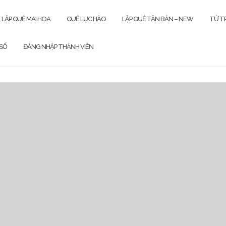
LẬP QUẺ MAI HOA
QUẺ LỤC HÀO
LẬP QUẺ TÂN BẢN – NEW
TỨ TR
SỐ
ĐĂNG NHẬP THÀNH VIÊN