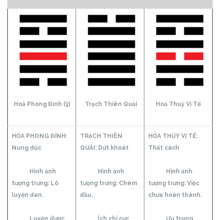
Hoả Phong Đỉnh (3)
Trạch Thiên Quải
Hoả Thuỷ Vị Tế
HỎA PHONG ĐỈNH:
TRẠCH THIÊN
HỎA THỦY VỊ TẾ:
Nung đúc
QUẢI:
Dứt khoát
Thất cách
Hình ảnh
Hình ảnh
Hình ảnh
tượng trưng: Lò
tượng trưng: Chém
tượng trưng: Việc
luyện đan.
đầu.
chưa hoàn thành.
Luyện dược
Ích chi cực
Ưu trung