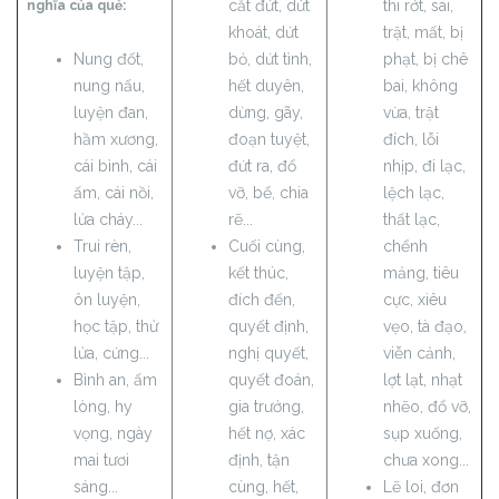
cắt đứt, dứt
thi rớt, sai,
nghĩa của quẻ:
khoát, dứt
trật, mất, bị
Nung đốt,
bỏ, dứt tình,
phạt, bị chê
nung nấu,
hết duyên,
bai, không
luyện đan,
dừng, gãy,
vừa, trật
hầm xương,
đoạn tuyệt,
đích, lỗi
cái bình, cái
đứt ra, đổ
nhịp, đi lạc,
ấm, cái nồi,
vỡ, bể, chia
lệch lạc,
lửa cháy...
rẽ...
thất lạc,
Trui rèn,
Cuối cùng,
chểnh
luyện tập,
kết thúc,
mảng, tiêu
ôn luyện,
đích đến,
cực, xiêu
học tập, thử
quyết định,
vẹo, tà đạo,
lửa, cứng...
nghị quyết,
viễn cảnh,
Bình an, ấm
quyết đoán,
lợt lạt, nhạt
lòng, hy
gia trưởng,
nhẽo, đổ vỡ,
vọng, ngày
hết nợ, xác
sụp xuống,
mai tươi
định, tận
chưa xong...
sáng...
cùng, hết,
Lẽ loi, đơn