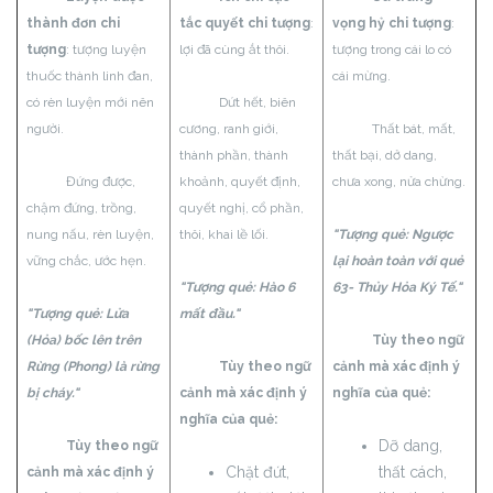
thành đơn chi
tắc quyết chi tượng
:
vọng hỷ chi tượng
:
tượng
: tượng luyện
lợi đã cùng ắt thôi.
tượng trong cái lo có
thuốc thành linh đan,
cái mừng.
có rèn luyện mới nên
Dứt hết, biên
người.
cương, ranh giới,
Thất bát, mất,
thành phần, thành
thất bại, dở dang,
Đứng được,
khoảnh, quyết định,
chưa xong, nửa chừng.
chậm đứng, trồng,
quyết nghị, cổ phần,
nung nấu, rèn luyện,
thôi, khai lề lối.
"Tượng quẻ: Ngược
vững chắc, ước hẹn.
lại hoàn toàn với quẻ
"Tượng quẻ: Hào 6
63- Thủy Hỏa Ký Tế."
"Tượng quẻ: Lửa
mất đầu."
(Hỏa) bốc lên trên
Tùy theo ngữ
Rừng (Phong) là rừng
Tùy theo ngữ
cảnh mà xác định ý
bị cháy."
cảnh mà xác định ý
nghĩa của quẻ:
nghĩa của quẻ:
Dỡ dang,
Tùy theo ngữ
Chặt đứt,
thất cách,
cảnh mà xác định ý