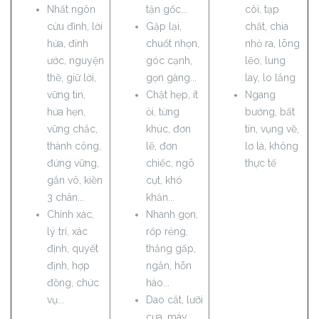
Nhất ngôn
tận gốc...
côi, tạp
cửu đỉnh, lời
Gập lại,
chất, chia
hứa, đính
chuốt nhọn,
nhỏ ra, lõng
ước, nguyện
góc cạnh,
lẽo, lung
thề, giữ lời,
gọn gàng...
lay, lo lắng
vững tin,
Chật hẹp, ít
Ngang
hứa hẹn,
ỏi, từng
bướng, bất
vững chắc,
khúc, đơn
tín, vụng về,
thành công,
lẽ, đơn
lơ là, không
đứng vững,
chiếc, ngõ
thực tế
gắn vô, kiền
cụt, khó
3 chân...
khăn...
Chính xác,
Nhanh gọn,
lý trí, xác
rốp rẻng,
định, quyết
thắng gấp,
định, hợp
ngắn, hỗn
đồng, chức
hào...
vụ...
Dao cắt, lưỡi
cưa, máy