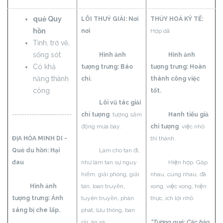
quẻ Quy
LÔI THUỶ GIẢI:
Nơi
THỦY HOẢ KÝ TẾ:
hồn
nơi
Hợp dã
Tỉnh, trở về,
sống sót
Hình ảnh
Hình ảnh
Có khả
tượng trưng: Báo
tượng trưng: Hoàn
năng thành
chí.
thành công việc
công
tốt.
Lôi vũ tác giải
------------------------
chi tượng
: tượng sấm
Hanh tiểu giả
động mưa bay.
chi tượng
: việc nhỏ
ĐỊA HỎA MINH DI -
thì thành.
Quẻ du hồn:
Hại
Làm cho tan đi,
đau
như làm tan sự nguy
Hiện hợp. Gặp
hiểm, giải phóng, giải
nhau, cùng nhau, đã
Hình ảnh
tán, loan truyền,
xong, việc xong, hiện
tượng trưng: Ánh
tuyên truyền, phân
thực, ích lợi nhỏ.
sáng bị che lấp.
phát, lưu thông, ban
rải, ân xá.
"Tượng quẻ: Các hào