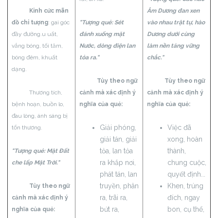
Kinh cức mãn
Âm Dương đan xen
đồ chi tượng
: gai góc
"Tượng quẻ: Sét
vào nhau trật tự, hào
đầy đường.u uất,
đánh xuống mặt
Dương dưới cùng
vắng bóng, tối tăm,
Nước, dòng điện lan
làm nền tảng vững
bóng đêm, khuất
tỏa ra."
chắc."
dạng.
Tùy theo ngữ
Tùy theo ngữ
Thương tích,
cảnh mà xác định ý
cảnh mà xác định ý
bệnh hoạn, buồn lo,
nghĩa của quẻ:
nghĩa của quẻ:
đau lòng, ánh sáng bị
Giải phóng,
Việc đã
tổn thương.
giải tán, giải
xong, hoàn
tỏa, lan tỏa
thành,
"Tượng quẻ: Mặt Đất
ra khắp nơi,
chung cuộc,
che lấp Mặt Trời."
phát tán, lan
quyết định...
truyền, phân
Khen, trúng
Tùy theo ngữ
ra, trãi ra,
đích, ngay
cảnh mà xác định ý
bứt ra,
bon, cụ thể,
nghĩa của quẻ: