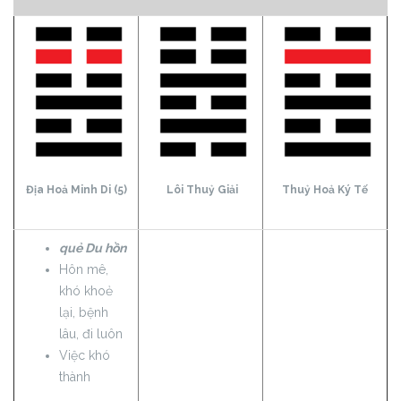
Địa Hoả Minh Di (5)
Lôi Thuỷ Giải
Thuỷ Hoả Ký Tế
quẻ Du hồn
Hôn mê,
khó khoẻ
lại, bệnh
lâu, đi luôn
Việc khó
thành