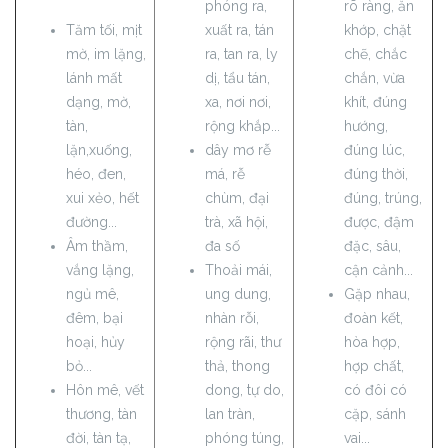
phóng ra,
rõ ràng, ăn
Tăm tối, mịt
xuất ra, tán
khớp, chặt
mờ, im lặng,
ra, tan ra, ly
chẽ, chắc
lánh mất
dị, tẩu tán,
chắn, vừa
dạng, mờ,
xa, nơi nơi,
khít, đúng
tàn,
rộng khắp...
hướng,
lặn,xuống,
dây mơ rễ
đúng lúc,
héo, đen,
má, rễ
đúng thời,
xui xẻo, hết
chùm, đại
đúng, trúng,
đường...
trà, xã hội,
được, đậm
Âm thầm,
đa số
đặc, sâu,
vắng lặng,
Thoải mái,
cận cảnh...
ngủ mê,
ung dung,
Gặp nhau,
đêm, bại
nhàn rỗi,
đoàn kết,
hoại, hủy
rộng rãi, thư
hòa hợp,
bỏ...
thả, thong
hợp chất,
Hôn mê, vết
dong, tự do,
có đôi có
thương, tàn
lan tràn,
cặp, sánh
đời, tàn tạ,
phóng túng,
vai...