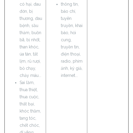
có hại, đau
thông tin,
đớn, bị
báo chí,
thương, đau
tuyên
bệnh, sầu
truyền, khai
thảm, buồn
báo, hỏi
bã, bị nhốt,
cung,
than khóc,
truyền tin,
úa tàn, tắt
điện thoại,
lịm, rũ rượi,
radio, phim
bỏ chạy,
ảnh, ký giả,
chảy máu...
internet...
Sai lầm,
thua thiệt,
thua cuộc,
thất bại,
khóc thầm,
tang tóc,
chết chóc,
dĩ vãng