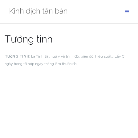
Skip
Kinh dịch tân bản
to
content
Tướng tinh
TƯớNG TINH:
Là Tinh Sát ngụ ý về trình độ, biên độ, hiệu suất… Lấy Chi
ngày trong tổ hợp ngày tháng làm thước đo: