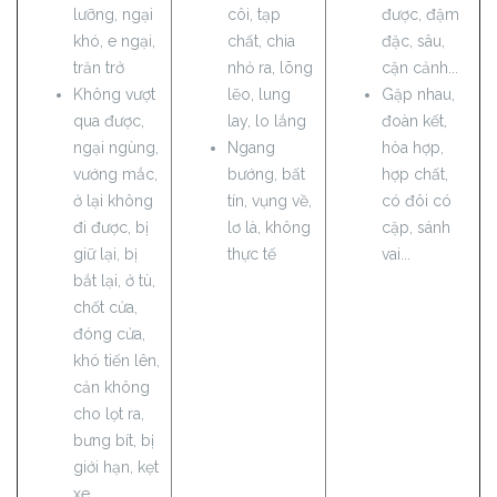
lưỡng, ngại
côi, tạp
được, đậm
khó, e ngại,
chất, chia
đặc, sâu,
trăn trở
nhỏ ra, lõng
cận cảnh...
Không vượt
lẽo, lung
Gặp nhau,
qua được,
lay, lo lắng
đoàn kết,
ngại ngùng,
Ngang
hòa hợp,
vướng mắc,
bướng, bất
hợp chất,
ở lại không
tín, vụng về,
có đôi có
đi được, bị
lơ là, không
cặp, sánh
giữ lại, bị
thực tế
vai...
bắt lại, ở tù,
chốt cửa,
đóng cửa,
khó tiến lên,
cản không
cho lọt ra,
bưng bít, bị
giới hạn, kẹt
xe,