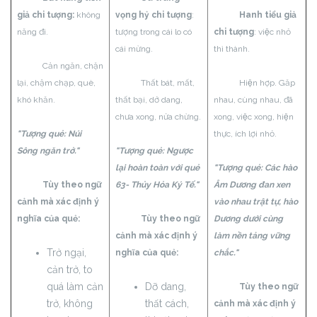
giả chi tượng:
không
vọng hỷ chi tượng
:
Hanh tiểu giả
năng đi.
tượng trong cái lo có
chi tượng
: việc nhỏ
cái mừng.
thì thành.
Cản ngăn, chặn
lại, chậm chạp, què,
Thất bát, mất,
Hiện hợp. Gặp
khó khăn.
thất bại, dở dang,
nhau, cùng nhau, đã
chưa xong, nửa chừng.
xong, việc xong, hiện
"Tượng quẻ: Núi
thực, ích lợi nhỏ.
Sông ngăn trở."
"Tượng quẻ: Ngược
lại hoàn toàn với quẻ
"Tượng quẻ: Các hào
Tùy theo ngữ
63- Thủy Hỏa Ký Tế."
Âm Dương đan xen
cảnh mà xác định ý
vào nhau trật tự, hào
nghĩa của quẻ:
Tùy theo ngữ
Dương dưới cùng
cảnh mà xác định ý
làm nền tảng vững
Trở ngại,
nghĩa của quẻ:
chắc."
cản trở, to
quá làm cản
Dỡ dang,
Tùy theo ngữ
trở, không
thất cách,
cảnh mà xác định ý