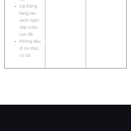
Cái thắng,
hàng rào,
vách ngăn,
đập nước,
con đê,
Không đều,
đi cà nhắc,
có tật...