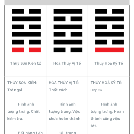
Thuỷ Sơn Kiển (1)
Hoả Thuỷ Vị Tế
Thuỷ Hoả Ký Tế
THỦY SƠN KIỂN:
HỎA THỦY VỊ TẾ:
THỦY HOẢ KÝ TẾ:
Trở ngại
Thất cách
Hợp dã
Hình ảnh
Hình ảnh
Hình ảnh
tượng trưng: Chốt
tượng trưng: Việc
tượng trưng: Hoàn
kiểm tra.
chưa hoàn thành.
thành công việc
tốt.
Bất năng tiến
Ưu trung