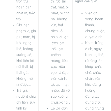
trơn tru,
thi rớt, sai,
nghĩa của quẻ:
ngăn cản,
trật, mất, bị
chặt ra, trắc
phạt, bị chê
Việc đã
trở...
bai, không
xong, hoàn
Giới hạn,
vừa, trật
thành,
phạm vi, gìn
đích, lỗi
chung cuộc,
giữ, nắm, bị
nhịp, đi lạc,
quyết định...
trói, nghẹt
lệch lạc,
Khen, trúng
thở, không
thất lạc,
đích, ngay
suông sẽ,
chểnh
bon, cụ thể,
khó tiến tới,
mảng, tiêu
rõ ràng, ăn
nút thắt, bị
cực, xiêu
khớp, chặt
thắt gút
vẹo, tà đạo,
chẽ, chắc
không mở
viễn cảnh,
chắn, vừa
ra được...
lợt lạt, nhạt
khít, đúng
Trả giá,
nhẽo, đổ vỡ,
hướng,
người ít chịu
sụp xuống,
đúng lúc,
chi tiền, suy
chưa xong...
đúng thời,
tính kỹ
Lẽ loi, đơn
đúng, trúng,