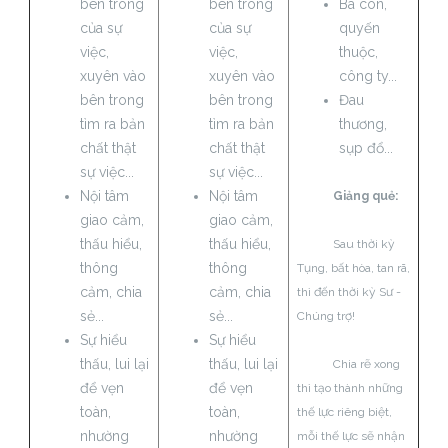
bên trong
bên trong
Bà con,
của sự
của sự
quyến
việc,
việc,
thuộc,
xuyên vào
xuyên vào
công ty...
bên trong
bên trong
Đau
tìm ra bản
tìm ra bản
thương,
chất thật
chất thật
sụp đổ...
sự việc...
sự việc...
Nội tâm
Nội tâm
Giảng quẻ:
giao cảm,
giao cảm,
thấu hiểu,
thấu hiểu,
Sau thời kỳ
thông
thông
Tụng, bất hòa, tan rã,
cảm, chia
cảm, chia
thì đến thời kỳ Sư -
sẻ...
sẻ...
Chúng trợ!
Sự hiểu
Sự hiểu
thấu, lui lại
thấu, lui lại
Chia rẽ xong
để vẹn
để vẹn
thì tạo thành những
toàn,
toàn,
thế lực riêng biệt,
nhường
nhường
mỗi thế lực sẽ nhận