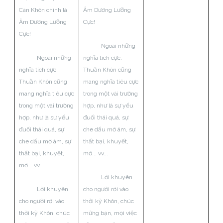
Càn Khôn chính là
Âm Dương Lưỡng
Âm Dương Lưỡng
Cực!
Cực!
Ngoài những
Ngoài những
nghĩa tích cực,
nghĩa tích cực,
Thuần Khôn cũng
Thuần Khôn cũng
mang nghĩa tiêu cực
mang nghĩa tiêu cực
trong một vài trường
trong một vài trường
hợp, như là sự yếu
hợp, như là sự yếu
đuối thái quá, sự
đuối thái quá, sự
che dấu mờ ám, sự
che dấu mờ ám, sự
thất bại, khuyết,
thất bại, khuyết,
mờ... vv...
mờ... vv...
Lời khuyên
Lời khuyên
cho người rơi vào
cho người rơi vào
thời kỳ Khôn, chúc
thời kỳ Khôn, chúc
mừng bạn, mọi việc