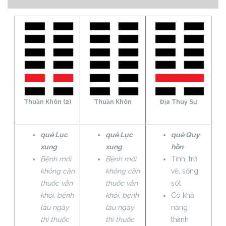
Thuần Khôn (2)
Thuần Khôn
Địa Thuỷ Sư
quẻ Lục
quẻ Lục
quẻ Quy
xung
xung
hồn
Bệnh mới
Bệnh mới
Tỉnh, trở
không cần
không cần
về, sống
thuốc vẫn
thuốc vẫn
sót
khỏi, bệnh
khỏi, bệnh
Có khả
lâu ngày
lâu ngày
năng
thì thuốc
thì thuốc
thành