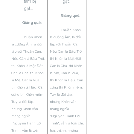
tâm bị
gạt...
gạt...
Giảng quẻ:
Giảng quẻ:
Thuần Khôn
Thuần Khôn
là cường Âm, là đối
là cường Âm, là đối
lập với Thuần Càn.
lập với Thuần Càn.
Nếu Càn là Bầu Trời,
Nếu Càn là Bầu Trời,
thì Khôn là Mặt Đất.
thì Khôn là Mặt Đất.
Càn là Cha, thì Khôn
Càn là Cha, thì Khôn
là Mẹ, Càn là Vua,
là Mẹ, Càn là Vua,
thì Khôn là Hậu. Càn
thì Khôn là Hậu. Càn
cứng thì Khôn mềm.
cứng thì Khôn mềm.
Tuy là đối lập,
Tuy là đối lập,
nhưng Khôn vẫn
nhưng Khôn vẫn
mang nghĩa
mang nghĩa
"Nguyên Hanh Lợi
"Nguyên Hanh Lợi
Trinh", vẫn là toại chí,
Trinh", vẫn là toại
hóa thành, nhưng