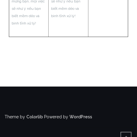
mừng bạn, mọi việc
sẽ như ý nếu bạn
sẽ như ý nếu bạn
biết mềm dẻo và
biết mềm dẻo và
bình tĩnh xử lý!
bình tĩnh xử lý!
Theme by
Colorlib
Powered by
WordPress