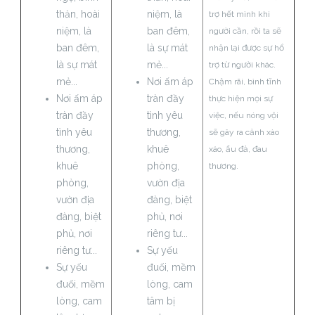
thản, hoài
niệm, là
trợ hết mình khi
niệm, là
ban đêm,
người cần, rồi ta sẽ
ban đêm,
là sự mát
nhận lại được sự hổ
là sự mát
mẻ...
trợ từ người khác.
mẻ...
Nơi ấm áp
Chậm rãi, bình tĩnh
Nơi ấm áp
tràn đầy
thực hiện mọi sự
tràn đầy
tình yêu
việc, nếu nóng vội
tình yêu
thương,
sẽ gây ra cảnh xào
thương,
khuê
xáo, ẩu đả, đau
khuê
phòng,
thương.
phòng,
vườn địa
vườn địa
đàng, biệt
đàng, biệt
phủ, nơi
phủ, nơi
riêng tư...
riêng tư...
Sự yếu
Sự yếu
đuối, mềm
đuối, mềm
lòng, cam
lòng, cam
tâm bị