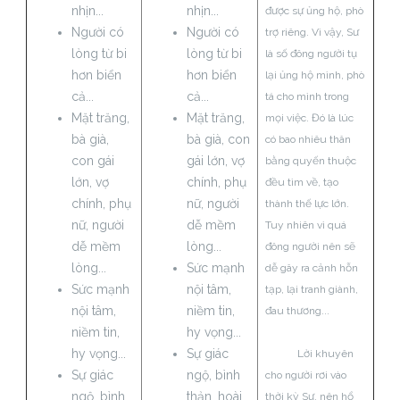
nhịn...
nhịn...
được sự ủng hộ, phò
Người có
Người có
trợ riêng. Vì vậy, Sư
lòng từ bi
lòng từ bi
là số đông người tụ
hơn biển
hơn biển
lại ủng hộ mình, phò
cả...
cả...
tá cho mình trong
Mặt trăng,
Mặt trăng,
mọi việc. Đó là lúc
bà già,
bà già, con
có bao nhiêu thân
con gái
gái lớn, vợ
bằng quyến thuộc
lớn, vợ
chính, phụ
đều tìm về, tạo
chính, phụ
nữ, người
thành thế lực lớn.
nữ, người
dễ mềm
Tuy nhiên vì quá
dễ mềm
lòng...
đông người nên sẽ
lòng...
Sức mạnh
dễ gây ra cảnh hỗn
Sức mạnh
nội tâm,
tạp, lại tranh giành,
nội tâm,
niềm tin,
đau thương...
niềm tin,
hy vọng...
hy vọng...
Sự giác
Lời khuyên
Sự giác
ngộ, bình
cho người rơi vào
ngộ, bình
thản, hoài
thời kỳ Sư, nên hổ