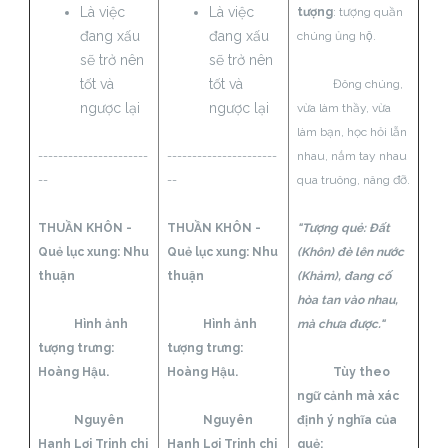
Là việc
Là việc
tượng
: tượng quần
đang xấu
đang xấu
chúng ủng hộ.
sẽ trở nên
sẽ trở nên
tốt và
tốt và
Đông chúng,
ngược lại
ngược lại
vừa làm thầy, vừa
làm bạn, học hỏi lẫn
----------------------
----------------------
nhau, nắm tay nhau
--
--
qua truông, nâng đỡ.
THUẦN KHÔN -
THUẦN KHÔN -
"Tượng quẻ: Đất
Quẻ lục xung:
Nhu
Quẻ lục xung:
Nhu
(Khôn) đè lên nước
thuận
thuận
(Khảm), đang cố
hòa tan vào nhau,
Hình ảnh
Hình ảnh
mà chưa được."
tượng trưng:
tượng trưng:
Hoàng Hậu.
Hoàng Hậu.
Tùy theo
ngữ cảnh mà xác
Nguyên
Nguyên
định ý nghĩa của
Hanh Lợi Trinh chi
Hanh Lợi Trinh chi
quẻ: