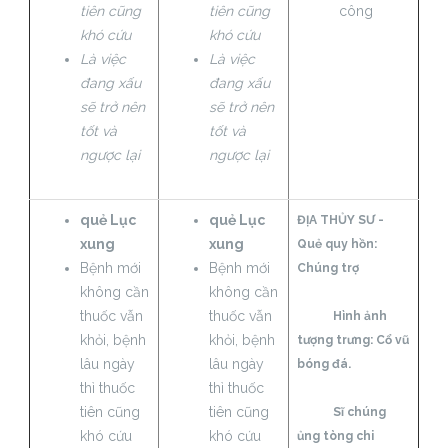
tiên cũng
tiên cũng
công
khó cứu
khó cứu
Là việc
Là việc
đang xấu
đang xấu
sẽ trở nên
sẽ trở nên
tốt và
tốt và
ngược lại
ngược lại
quẻ Lục
quẻ Lục
ĐỊA THỦY SƯ -
xung
xung
Quẻ quy hồn:
Bệnh mới
Bệnh mới
Chúng trợ
không cần
không cần
thuốc vẫn
thuốc vẫn
Hình ảnh
khỏi, bệnh
khỏi, bệnh
tượng trưng: Cổ vũ
lâu ngày
lâu ngày
bóng đá.
thì thuốc
thì thuốc
tiên cũng
tiên cũng
Sĩ chúng
khó cứu
khó cứu
ủng tòng chi