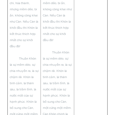
chí, hóa thành,
mềm dẽo, bí ẩn,
nhưng mềm dẽo, bí
không công khai như
ẩn, không công khai
Càn. Nếu Càn là
như Càn. Nếu Càn là
khởi đầu thì Khôn là
khởi đầu thì Khôn là
kết thúc thích hợp
kết thúc thích hợp
nhất cho sự khởi
nhất cho sự khởi
đầu đó!
đầu đó!
Thuần Khôn
Thuần Khôn
là sự mềm dẻo, sự
là sự mềm dẻo, sự
chia nhuyễn ra, là sự
chia nhuyễn ra, là sự
chậm rãi. Khôn là
chậm rãi. Khôn là
tình cảm, là thâm
tình cảm, là thâm
sâu, là trầm tĩnh, là
sâu, là trầm tĩnh, là
nước mắt của sự
nước mắt của sự
hạnh phúc. Khôn là
hạnh phúc. Khôn là
bổ sung cho Càn,
bổ sung cho Càn,
một cứng một mềm.
một cứng một mềm.
Càn Khôn chính là