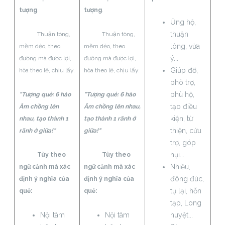
tượng
.
tượng
.
Ủng hộ,
thuận
Thuận tòng,
Thuận tòng,
lòng, vừa
mềm dẻo, theo
mềm dẻo, theo
ý...
đường mà được lợi,
đường mà được lợi,
Giúp đỡ,
hòa theo lẽ, chịu lấy.
hòa theo lẽ, chịu lấy.
phò trợ,
phù hộ,
"Tượng quẻ: 6 hào
"Tượng quẻ: 6 hào
tạo điều
Âm chồng lên
Âm chồng lên nhau,
kiện, từ
nhau, tạo thành 1
tạo thành 1 rãnh ở
thiện, cứu
rãnh ở giữa!"
giữa!"
trợ, góp
hụi...
Tùy theo
Tùy theo
Nhiều,
ngữ cảnh mà xác
ngữ cảnh mà xác
đông đúc,
định ý nghĩa của
định ý nghĩa của
tụ lại, hỗn
quẻ:
quẻ:
tạp, Long
Nội tâm
Nội tâm
huyệt...