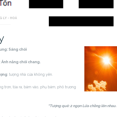
 LY - HOẢ
y
xung:
Sáng chói
: Ánh nắng chói chang.
ượng
: tượng nhà cửa không yên.
rống trơn, tỏa ra, bám vào, phụ bám, phô trương
“Tượng quẻ: 2 ngọn Lửa chồng lên nhau n