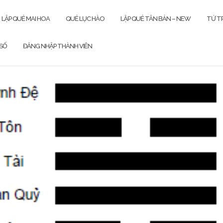
LẬP QUẺ MAI HOA
QUẺ LỤC HÀO
LẬP QUẺ TÂN BẢN – NEW
TỨ TR
SỐ
ĐĂNG NHẬP THÀNH VIÊN