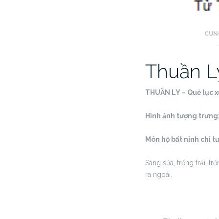
CUNG
Thuần L
THUẦN LY – Quẻ lục 
Hình ảnh tượng trưng
Môn hộ bất ninh chi t
Sáng sủa, trống trải, t
ra ngoài.