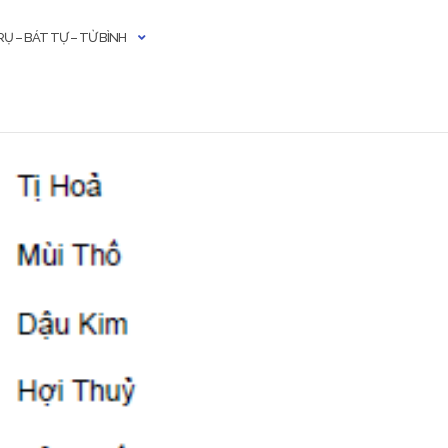
Ụ – BÁT TỰ – TỬ BÌNH