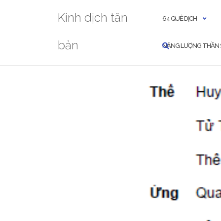
Skip
Kinh dịch tân
to
64 QUẺ DỊCH
content
bản
NĂNG LƯỢNG THẦN 