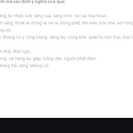
mà xác định ý nghĩa của quẻ:
ng, tỏ, nhiệt, tươi, sáng sủa, sáng chói, núi lửa, hỏa hoạn…
nh sáng, thoát ra, bong ra, nở ra, bùng phát, lên máu, bốc hỏa, nổi nón
ng vội…
ở, không cố ý, rộng lượng, dang tay, công khai, quân tử, bộc trực, bộc 
 thật, khôi ngô…
ng, cái hang, áo giáp, bóng đèn, nguồn phát điện…
trống trãi, rộng, không có…