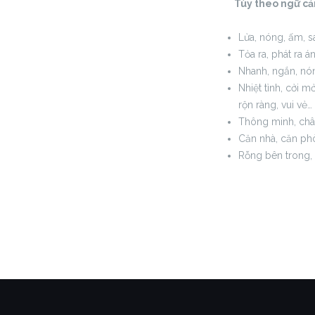
Tùy theo ngữ cảnh 
Lửa, nóng, ấm, sá
Tỏa ra, phát ra á
Nhanh, ngắn, nó
Nhiệt tình, cởi m
rộn ràng, vui vẻ…
Thông minh, chân
Căn nhà, căn phò
Rỗng bên trong, 