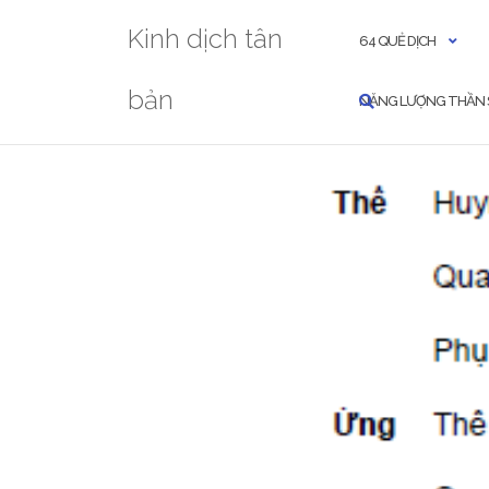
Skip
Kinh dịch tân
to
64 QUẺ DỊCH
content
bản
NĂNG LƯỢNG THẦN 