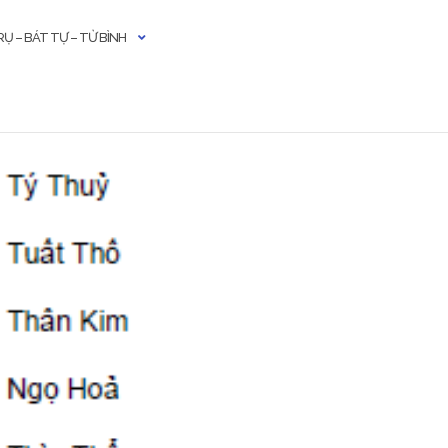
Ụ – BÁT TỰ – TỬ BÌNH