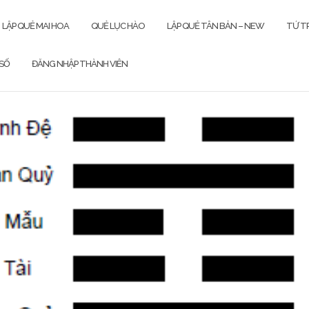
LẬP QUẺ MAI HOA
QUẺ LỤC HÀO
LẬP QUẺ TÂN BẢN – NEW
TỨ TR
SỐ
ĐĂNG NHẬP THÀNH VIÊN