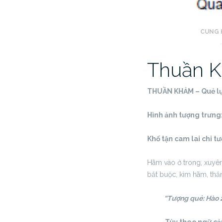
CUNG 
Thuần 
THUẦN KHẢM – Quẻ lụ
Hình ảnh tượng trưng:
Khổ tận cam lai chi t
Hãm vào ở trong, xuyên 
bắt buộc, kìm hãm, thắ
“Tượng quẻ: Hào 2