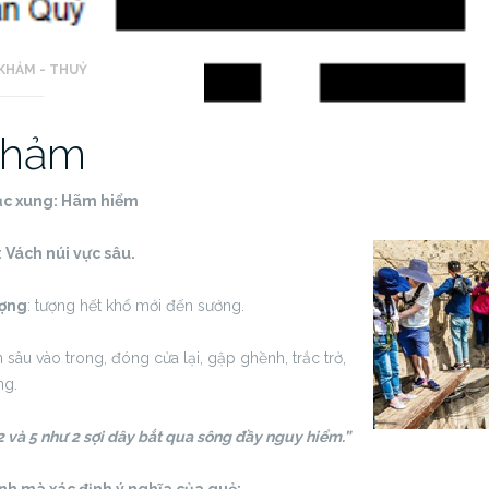
KHẢM - THUỶ
Khảm
c xung:
Hãm hiểm
 Vách núi vực sâu.
ượng
: tượng hết khổ mới đến sướng.
sâu vào trong, đóng cửa lại, gập ghềnh, trắc trở,
ng.
 và 5 như 2 sợi dây bắt qua sông đầy nguy hiểm.”