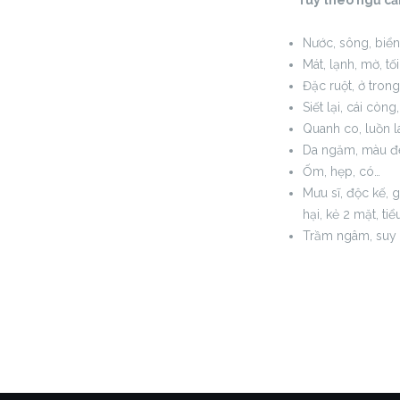
Tùy theo ngữ cảnh 
Nước, sông, biển
Mát, lạnh, mờ, tối
Đặc ruột, ở tron
Siết lại, cái còn
Quanh co, luồn l
Da ngăm, màu đ
Ốm, hẹp, có…
Mưu sĩ, độc kế, 
hại, kẻ 2 mặt, tiể
Trầm ngâm, suy 