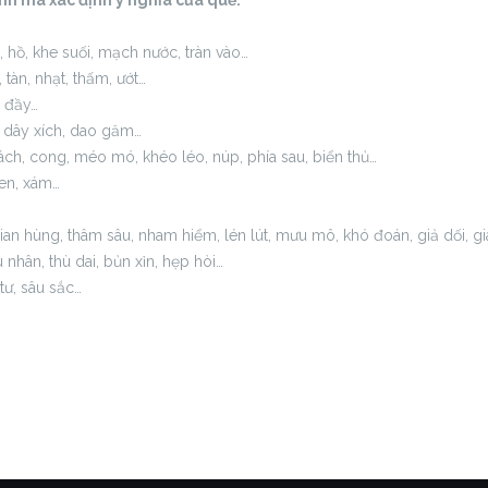
mà xác định ý nghĩa của quẻ:
, hồ, khe suối, mạch nước, tràn vào…
, tàn, nhạt, thấm, ướt…
g đầy…
g, dây xích, dao găm…
ách, cong, méo mó, khéo léo, núp, phía sau, biển thủ…
en, xám…
gian hùng, thâm sâu, nham hiểm, lén lút, mưu mô, khó đoán, giả dối, g
u nhân, thù dai, bủn xỉn, hẹp hòi…
tư, sâu sắc…