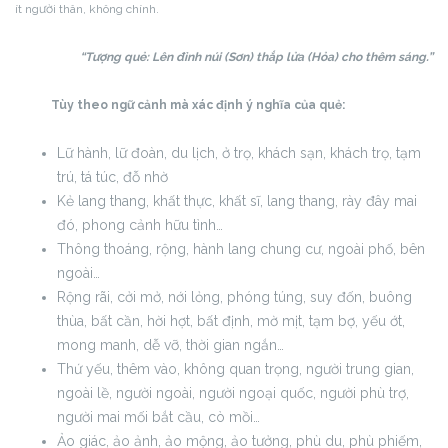
ít người thân, không chính.
“Tượng quẻ: Lên đỉnh núi (Sơn) thắp lửa (Hỏa) cho thêm sáng.”
Tùy theo ngữ cảnh mà xác định ý nghĩa của quẻ:
Lữ hành, lữ đoàn, du lịch, ở trọ, khách sạn, khách trọ, tạm
trú, tá túc, đỗ nhờ
Kẻ lang thang, khất thực, khất sĩ, lang thang, rày đây mai
đó, phong cảnh hữu tình…
Thông thoáng, rộng, hành lang chung cư, ngoài phố, bên
ngoài…
Rộng rãi, cởi mở, nới lỏng, phóng túng, suy đốn, buông
thùa, bất cần, hời hợt, bất định, mờ mịt, tạm bợ, yếu ớt,
mong manh, dễ vỡ, thời gian ngắn…
Thứ yếu, thêm vào, không quan trọng, người trung gian,
ngoài lề, người ngoài, người ngoại quốc, người phù trợ,
người mai mối bắt cầu, cò mồi…
Ảo giác, ảo ảnh, ảo mộng, ảo tưởng, phù du, phù phiếm,