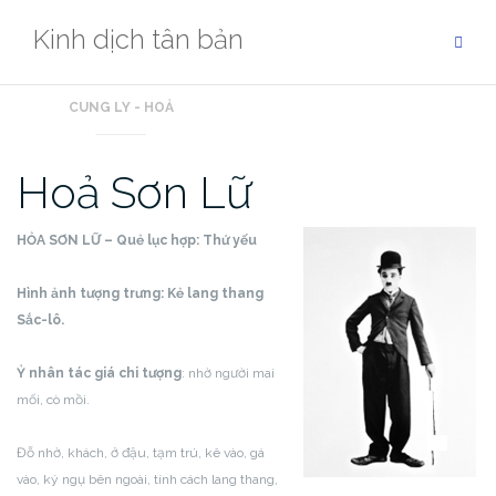
Skip
Kinh dịch tân bản
to
content
CUNG LY - HOẢ
Hoả Sơn Lữ
HỎA SƠN LỮ – Quẻ lục hợp:
Thứ yếu
Hình ảnh tượng trưng: Kẻ lang thang
Sắc-lô.
Ỷ nhân tác giá chi tượng
: nhờ người mai
mối, cò mồi.
Đỗ nhờ, khách, ở đậu, tạm trú, kê vào, gá
vào, ký ngụ bên ngoài, tính cách lang thang,