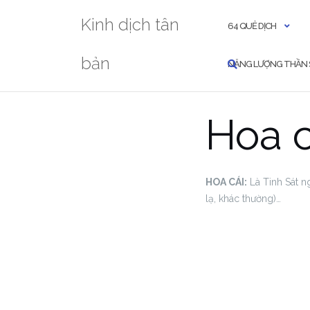
Skip
Kinh dịch tân
to
64 QUẺ DỊCH
content
bản
NĂNG LƯỢNG THẦN 
Hoa c
HOA CÁI:
Là Tinh Sát ng
lạ, khác thường)…