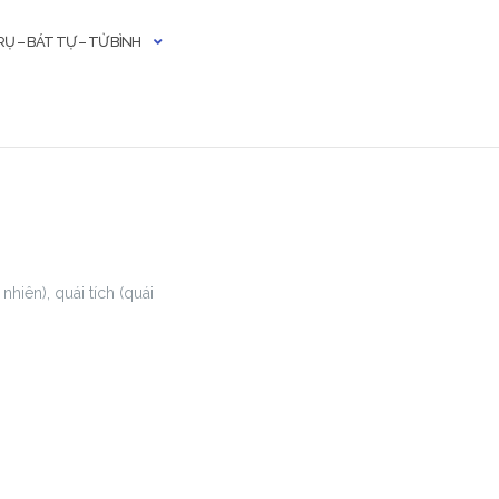
Ụ – BÁT TỰ – TỬ BÌNH
nhiên), quái tích (quái