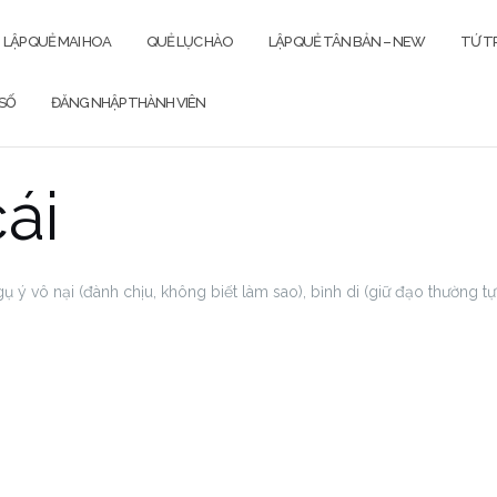
LẬP QUẺ MAI HOA
QUẺ LỤC HÀO
LẬP QUẺ TÂN BẢN – NEW
TỨ TR
SỐ
ĐĂNG NHẬP THÀNH VIÊN
ái
ụ ý vô nại (đành chịu, không biết làm sao), bỉnh di (giữ đạo thường tự 