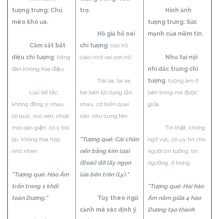
tượng trưng: Chú
trợ.
Hình ảnh
mèo khó ưa.
tượng trưng: Sức
Hồ giả hổ oai
mạnh của niềm tin.
Cầm sắt bất
chi tượng
: con hồ
điệu chi tượng
: tiếng
(cáo) nhờ oai con hổ.
Nhu tại nội
đàn không hòa điệu.
nhi đắc trung chi
Trái lìa, lìa xa,
tượng
: tượng âm ở
Lúc bế tắc,
hai bên lợi dụng lẫn
bên trong mà được
không đồng ý nhau,
nhau, cơ biến quai
giữa.
cô quả, súc oán, chứa
xảo, như cung tên.
mọi oán giận, có ý trái
Tín thật, không
lại, không hòa hợp,
"Tượng quẻ: Cái chân
ngờ vực, có uy tín cho
nhỏ nhen.
nến bằng kim loại
người tin tưởng, tín
(Đoài) đỡ lấy ngọn
ngưỡng, ở trong.
"Tượng quẻ: Hào Âm
lửa bên trên (Ly)."
trốn trong 1 khối
"Tượng quẻ: Hai hào
toàn Dương."
Tùy theo ngữ
Âm nằm giữa 4 hào
cảnh mà xác định ý
Dương tạo thành