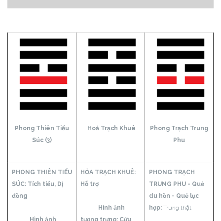
Phong Thiên Tiểu
Hoả Trạch Khuê
Phong Trạch Trung
Súc (3)
Phu
PHONG THIÊN TIỂU
HỎA TRẠCH KHUÊ:
PHONG TRẠCH
SÚC: Tích tiểu,
Dị
Hỗ trợ
TRUNG PHU - Quẻ
đồng
du hồn - Quẻ lục
Hình ảnh
hợp:
Trung thật
Hình ảnh
tượng trưng: Cứu