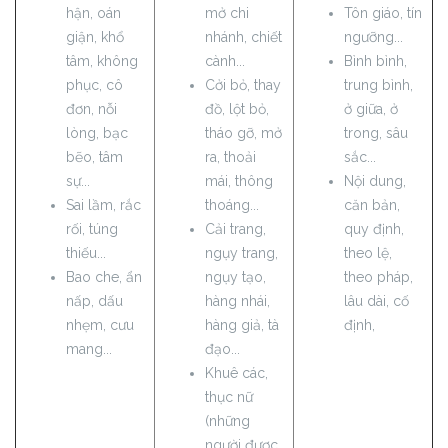
hận, oán
mở chi
Tôn giáo, tín
giận, khổ
nhánh, chiết
ngưỡng...
tâm, không
cành...
Bình bình,
phục, cô
Cởi bỏ, thay
trung bình,
đơn, nỗi
đồ, lột bỏ,
ở giữa, ở
lòng, bạc
tháo gỡ, mở
trong, sâu
bẽo, tâm
ra, thoải
sắc...
sự...
mái, thông
Nội dung,
Sai lầm, rắc
thoáng...
căn bản,
rối, túng
Cải trang,
quy định,
thiếu...
ngụy trang,
theo lệ,
Bao che, ẩn
ngụy tạo,
theo pháp,
nấp, dấu
hàng nhái,
lâu dài, cố
nhẹm, cưu
hàng giả, tà
định,
mang...
đạo...
Khuê các,
thục nữ
(những
người được