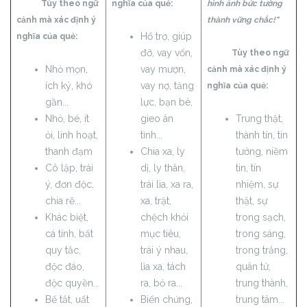
Tùy theo ngữ
nghĩa của quẻ:
hình ảnh bức tường
cảnh mà xác định ý
thành vững chắc!"
Hổ trợ, giúp
nghĩa của quẻ:
đỡ, vay vốn,
Tùy theo ngữ
Nhỏ mọn,
vay mượn,
cảnh mà xác định ý
ích kỷ, khó
vay nợ, tăng
nghĩa của quẻ:
gần...
lực, bạn bè,
Nhỏ, bé, ít
gieo ân
Trung thật,
ỏi, linh hoạt,
tình...
thành tín, tin
thanh đạm
Chia xa, ly
tưởng, niềm
Cô lập, trái
dị, ly thân,
tin, tín
ý, đơn độc,
trái lìa, xa ra,
nhiệm, sự
chia rẽ...
xa, trật,
thật, sự
Khác biệt,
chệch khỏi
trong sạch,
cá tính, bất
mục tiêu,
trong sáng,
quy tắc,
trái ý nhau,
trong trắng,
độc đáo,
lìa xa, tách
quân tử,
độc quyền...
ra, bỏ ra...
trung thành,
Bế tắt, uất
Biến chứng,
trung tâm...