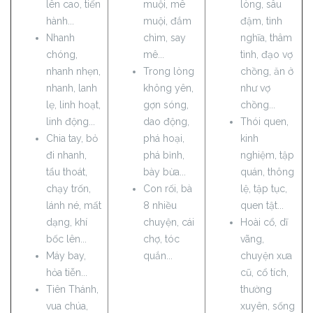
lên cao, tiến
muội, mê
lòng, sâu
hành...
muội, đắm
đậm, tình
Nhanh
chìm, say
nghĩa, thâm
chóng,
mê...
tình, đạo vợ
nhanh nhẹn,
Trong lòng
chồng, ăn ở
nhanh, lanh
không yên,
như vợ
lẹ, linh hoạt,
gợn sóng,
chồng...
linh động...
dao động,
Thói quen,
Chia tay, bỏ
phá hoại,
kinh
đi nhanh,
phá bỉnh,
nghiệm, tập
tẩu thoát,
bày bừa...
quán, thông
chạy trốn,
Con rối, bà
lệ, tập tục,
lánh né, mất
8 nhiều
quen tật...
dạng, khí
chuyện, cái
Hoài cổ, dĩ
bốc lên...
chợ, tóc
vãng,
Máy bay,
quắn...
chuyện xưa
hỏa tiễn...
cũ, cổ tích,
Tiên Thánh,
thường
vua chúa,
xuyên, sống