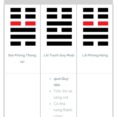
Địa Phong Thăng
Lôi Trạch Quy Muội
Lôi Phong Hằng
(4)
quẻ Quy
hồn
Tỉnh, trở về,
sống sót
Có khả
năng thành
công