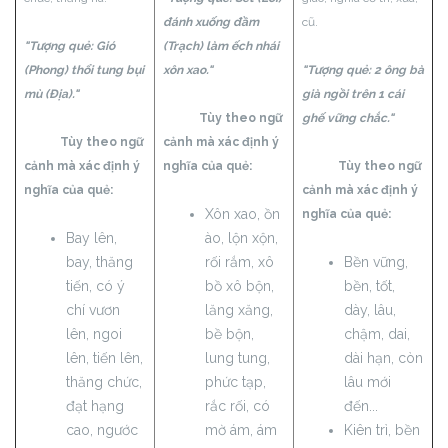
đánh xuống đầm
cũ.
"Tượng quẻ: Gió
(Trạch) làm ếch nhái
(Phong) thổi tung bụi
xôn xao."
"Tượng quẻ: 2 ông bà
mù (Địa)."
già ngồi trên 1 cái
Tùy theo ngữ
ghế vững chắc."
Tùy theo ngữ
cảnh mà xác định ý
cảnh mà xác định ý
nghĩa của quẻ:
Tùy theo ngữ
nghĩa của quẻ:
cảnh mà xác định ý
Xôn xao, ồn
nghĩa của quẻ:
Bay lên,
ào, lộn xộn,
bay, thăng
rối rắm, xô
Bền vững,
tiến, có ý
bồ xô bộn,
bền, tốt,
chí vươn
lăng xăng,
dày, lâu,
lên, ngoi
bề bộn,
chậm, dai,
lên, tiến lên,
lung tung,
dài hạn, còn
thăng chức,
phức tạp,
lâu mới
đạt hạng
rắc rối, có
đến...
cao, ngước
mờ ám, ám
Kiên trì, bền