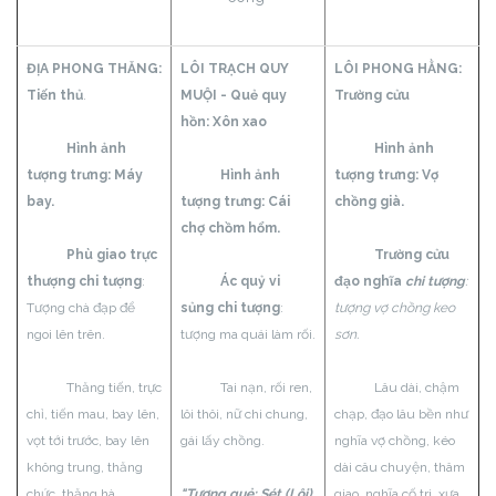
ĐỊA PHONG THĂNG:
LÔI TRẠCH QUY
LÔI PHONG HẰNG:
Tiến thủ
.
MUỘI - Quẻ quy
Trường cửu
hồn:
Xôn xao
Hình ảnh
Hình ảnh
tượng trưng: Máy
Hình ảnh
tượng trưng: Vợ
bay.
tượng trưng: Cái
chồng già.
chợ chồm hổm.
Phù giao trực
Trường cửu
thượng chi tượng
:
Ác quỷ vi
đạo nghĩa
chi tượng
:
Tượng chà đạp để
sủng chi tượng
:
tượng vợ chồng keo
ngoi lên trên.
tượng ma quái làm rối.
sơn.
Thăng tiến, trực
Tai nạn, rối ren,
Lâu dài, chậm
chỉ, tiến mau, bay lên,
lôi thôi, nữ chi chung,
chạp, đạo lâu bền như
vọt tới trước, bay lên
gái lấy chồng.
nghĩa vợ chồng, kéo
không trung, thăng
dài câu chuyện, thâm
chức, thăng hà.
"Tượng quẻ: Sét (Lôi)
giao, nghĩa cố tri, xưa,