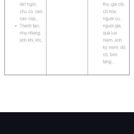
lên ngôi,
thọ, già cỗi,
chủ cả, cao,
cổ hữu,
cao cấp...
người cũ,
Thanh tao,
người già,
nhẹ nhàng,
quà lưu
linh khí, khí...
niệm, ảnh
kỷ niệm, đồ
cổ, bảo
tàng...